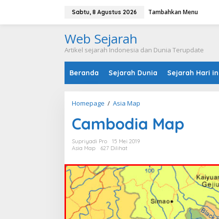
L
Tambahkan Menu
e
Sabtu, 8 Agustus 2026
w
a
Web Sejarah
t
i
Artikel sejarah Indonesia dan Dunia Terupdate
k
e
Beranda
Sejarah Dunia
Sejarah Hari in
k
o
n
t
Homepage
/
Asia Map
C
e
a
n
Cambodia Map
m
b
o
Supriyadi Pro
15 Mei 2019
d
Asia Map
627 Dilihat
i
a
M
a
p