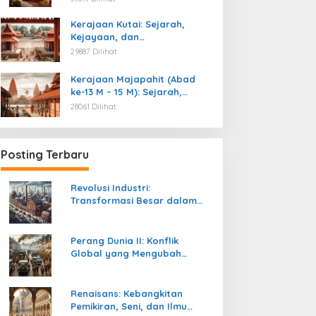
Kemerdekaan
Kerajaan Kutai: Sejarah,
Kejayaan, dan
Peninggalannya (Abad ke-4
29887 Dilihat
M)
Kerajaan Majapahit (Abad
ke-13 M – 15 M): Sejarah,
Kejayaan, dan
28061 Dilihat
Peninggalannya
Posting Terbaru
Revolusi Industri:
Transformasi Besar dalam
Sejarah Peradaban Manusia
Perang Dunia II: Konflik
Global yang Mengubah
Tatanan Politik, Sosial, dan
Peradaban Dunia
Renaisans: Kebangkitan
Pemikiran, Seni, dan Ilmu