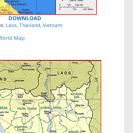
DOWNLOAD
es:
Laos
,
Thailand
,
Vietnam
World Map