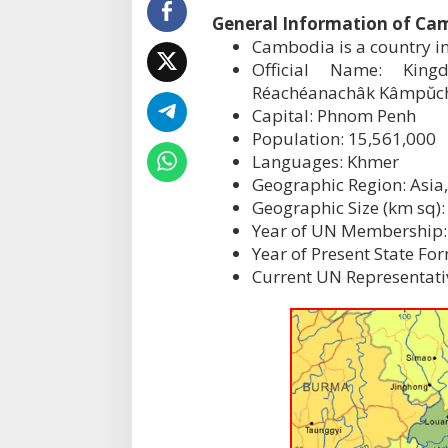
General Information of Ca
Cambodia is a country i
Official Name: Kingd
Réachéanachâk Kâmpŭc
Capital: Phnom Penh
Population: 15,561,000
Languages: Khmer
Geographic Region: Asia,
Geographic Size (km sq):
Year of UN Membership:
Year of Present State Fo
Current UN Representati