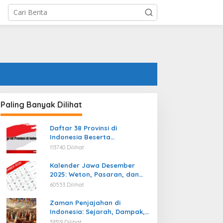
Paling Banyak Dilihat
Daftar 38 Provinsi di
Indonesia Beserta
Ibukotanya Terbaru
113740 Dilihat
Kalender Jawa Desember
2025: Weton, Pasaran, dan
Hari Baik
60553 Dilihat
Zaman Penjajahan di
Indonesia: Sejarah, Dampak,
dan Perjuangan Menuju
39319 Dilihat