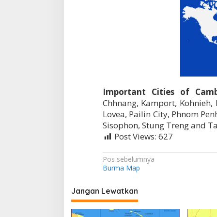
Important Cities of Camb
Chhnang, Kamport, Kohnieh, 
Lovea, Pailin City, Phnom Penh
Sisophon, Stung Treng and Ta
Post Views:
627
N
Pos sebelumnya
Burma Map
a
v
Jangan Lewatkan
i
g