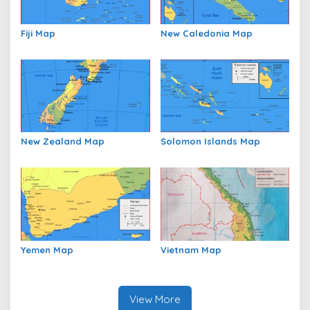
Fiji Map
New Caledonia Map
New Zealand Map
Solomon Islands Map
Yemen Map
Vietnam Map
View More