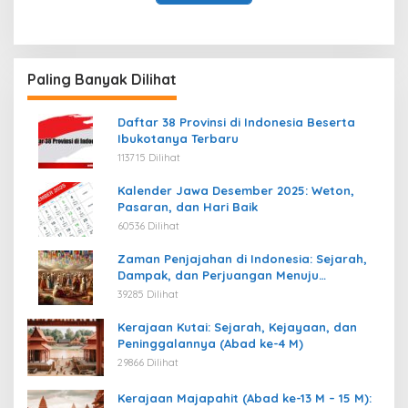
Paling Banyak Dilihat
Daftar 38 Provinsi di Indonesia Beserta
Ibukotanya Terbaru
113715 Dilihat
Kalender Jawa Desember 2025: Weton,
Pasaran, dan Hari Baik
60536 Dilihat
Zaman Penjajahan di Indonesia: Sejarah,
Dampak, dan Perjuangan Menuju
Kemerdekaan
39285 Dilihat
Kerajaan Kutai: Sejarah, Kejayaan, dan
Peninggalannya (Abad ke-4 M)
29866 Dilihat
Kerajaan Majapahit (Abad ke-13 M – 15 M):