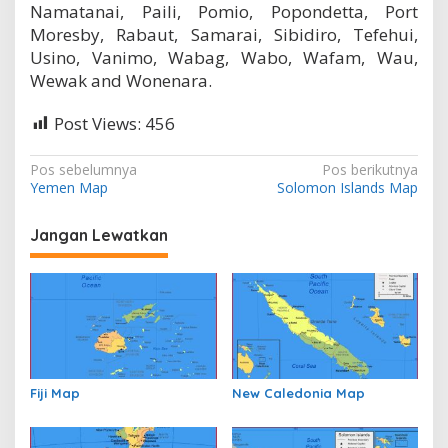
Namatanai, Paili, Pomio, Popondetta, Port
Moresby, Rabaut, Samarai, Sibidiro, Tefehui,
Usino, Vanimo, Wabag, Wabo, Wafam, Wau,
Wewak and Wonenara.
Post Views:
456
N
Pos sebelumnya
Pos berikutnya
Yemen Map
Solomon Islands Map
a
v
Jangan Lewatkan
i
g
a
s
i
p
Fiji Map
New Caledonia Map
o