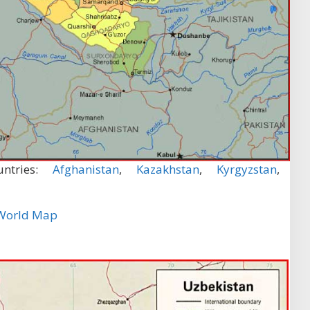
untries:
Afghanistan
,
Kazakhstan
,
Kyrgyzstan
,
World Map