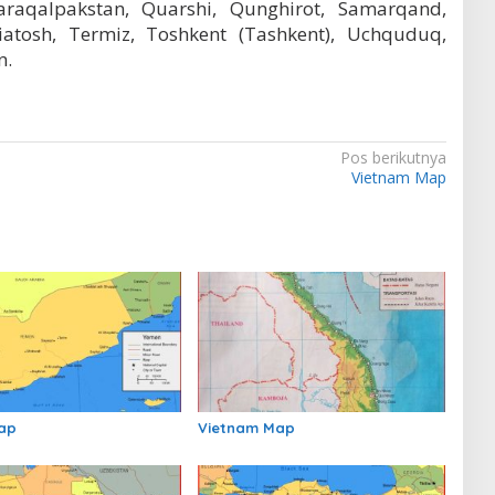
araqalpakstan, Quarshi, Qunghirot, Samarqand,
iatosh, Termiz, Toshkent (Tashkent), Uchquduq,
n.
Pos berikutnya
Vietnam Map
ap
Vietnam Map