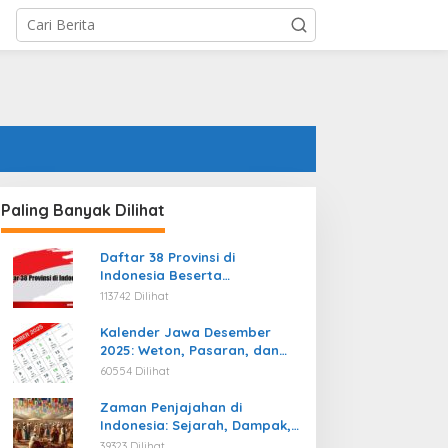
Paling Banyak Dilihat
Daftar 38 Provinsi di
Indonesia Beserta
Ibukotanya Terbaru
113742 Dilihat
Kalender Jawa Desember
2025: Weton, Pasaran, dan
Hari Baik
60554 Dilihat
Zaman Penjajahan di
Indonesia: Sejarah, Dampak,
dan Perjuangan Menuju
39323 Dilihat