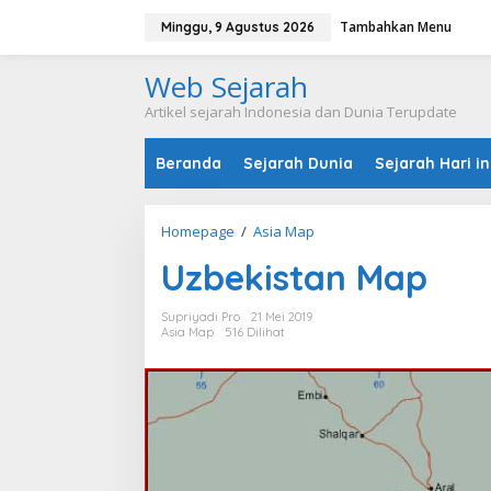
L
Tambahkan Menu
e
Minggu, 9 Agustus 2026
w
a
Web Sejarah
t
i
Artikel sejarah Indonesia dan Dunia Terupdate
k
e
Beranda
Sejarah Dunia
Sejarah Hari in
k
o
n
t
Homepage
/
Asia Map
U
e
z
n
Uzbekistan Map
b
e
k
Supriyadi Pro
21 Mei 2019
i
Asia Map
516 Dilihat
s
t
a
n
M
a
p