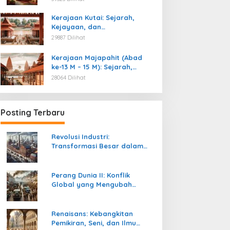
Kemerdekaan
Kerajaan Kutai: Sejarah,
Kejayaan, dan
Peninggalannya (Abad ke-4
29887 Dilihat
M)
Kerajaan Majapahit (Abad
ke-13 M – 15 M): Sejarah,
Kejayaan, dan
28064 Dilihat
Peninggalannya
Posting Terbaru
Revolusi Industri:
Transformasi Besar dalam
Sejarah Peradaban Manusia
Perang Dunia II: Konflik
Global yang Mengubah
Tatanan Politik, Sosial, dan
Peradaban Dunia
Renaisans: Kebangkitan
Pemikiran, Seni, dan Ilmu