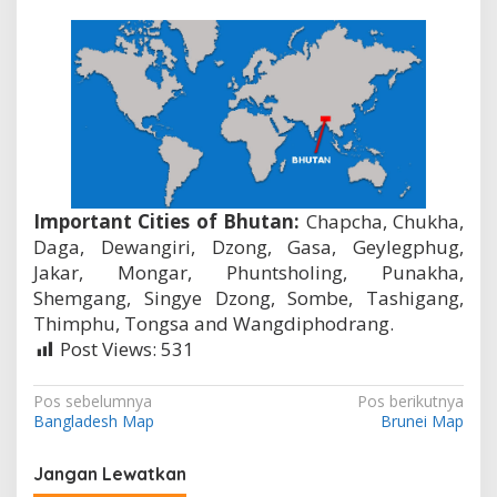
Important Cities of Bhutan:
Chapcha, Chukha,
Daga, Dewangiri, Dzong, Gasa, Geylegphug,
Jakar, Mongar, Phuntsholing, Punakha,
Shemgang, Singye Dzong, Sombe, Tashigang,
Thimphu, Tongsa and Wangdiphodrang.
Post Views:
531
N
Pos sebelumnya
Pos berikutnya
Bangladesh Map
Brunei Map
a
v
Jangan Lewatkan