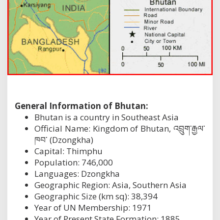
General Information of Bhutan:
Bhutan is a country in Southeast Asia
Official Name: Kingdom of Bhutan, འབྲུག་རྒྱལ་
ཁབ་ (Dzongkha)
Capital: Thimphu
Population: 746,000
Languages: Dzongkha
Geographic Region: Asia, Southern Asia
Geographic Size (km sq): 38,394
Year of UN Membership: 1971
Year of Present State Formation: 1885