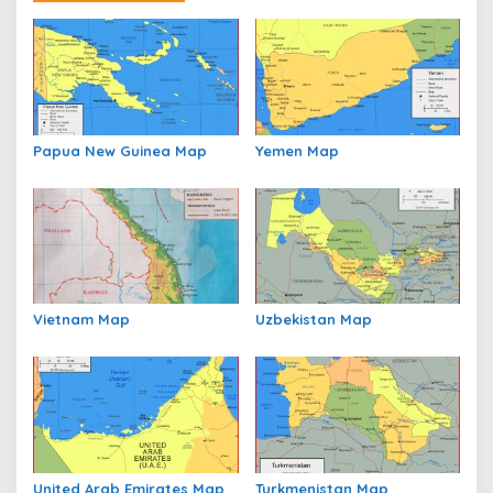
i
g
a
s
i
p
Papua New Guinea Map
Yemen Map
o
s
Vietnam Map
Uzbekistan Map
United Arab Emirates Map
Turkmenistan Map