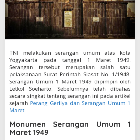
m
u
m
1
M
a
r
e
t
TNI melakukan serangan umum atas kota
1
Yogyakarta pada tanggal 1 Maret 1949.
9
4
Serangan tersebut merupakan salah satu
9
pelaksanaan Surat Perintah Siasat No. 1/1948.
Serangan Umum 1 Maret 1949 dipimpin oleh
Letkol Soeharto. Sebelumnya telah dibahas
secara singkat tentang serangan ini pada artikel
sejarah
Perang Gerilya dan Serangan Umum 1
Maret
Monumen Serangan Umum 1
Maret 1949