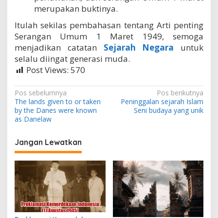
merupakan buktinya.
Itulah sekilas pembahasan tentang Arti penting
Serangan Umum 1 Maret 1949, semoga
menjadikan catatan
Sejarah Negara
untuk
selalu diingat generasi muda.
Post Views:
570
N
Pos sebelumnya
Pos berikutnya
The lands given to or taken
Peninggalan sejarah Islam
a
by the Danes were known
Seni budaya yang unik
v
as Danelaw
i
Jangan Lewatkan
g
a
s
i
p
o