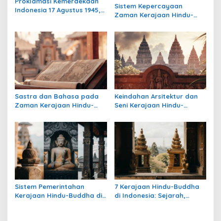
Proklamasi Kemerdekaan
Sistem Kepercayaan
s
Indonesia 17 Agustus 1945,
Zaman Kerajaan Hindu-
Awal Mula Indonesia
Buddha di Indonesia:
Merdeka
Warisan Spiritual yang
Masih Bertahan
Sastra dan Bahasa pada
Keindahan Arsitektur dan
Zaman Kerajaan Hindu-
Seni Kerajaan Hindu-
Buddha di Indonesia
Buddha di Indonesia:
Warisan Megah yang Abadi
Sistem Pemerintahan
7 Kerajaan Hindu-Buddha
Kerajaan Hindu-Buddha di
di Indonesia: Sejarah,
Indonesia: Struktur,
Warisan, dan Pengaruhnya
Pengaruh, dan Warisannya