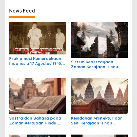
News Feed
Proklamasi Kemerdekaan
Sistem Kepercayaan
Indonesia 17 Agustus 1945,
Zaman Kerajaan Hindu-
Awal Mula Indonesia
Buddha di Indonesia:
Merdeka
Warisan Spiritual yang
Masih Bertahan
Sastra dan Bahasa pada
Keindahan Arsitektur dan
Zaman Kerajaan Hindu-
Seni Kerajaan Hindu-
Buddha di Indonesia
Buddha di Indonesia:
Warisan Megah yang Abadi