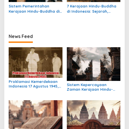
Sistem Pemerintahan
7 Kerajaan Hindu-Buddha
Kerajaan Hindu-Buddha di
di Indonesia: Sejarah,
Indonesia: Struktur,
Warisan, dan Pengaruhnya
Pengaruh, dan Warisannya
News Feed
Proklamasi Kemerdekaan
Sistem Kepercayaan
Indonesia 17 Agustus 1945,
Zaman Kerajaan Hindu-
Awal Mula Indonesia
Buddha di Indonesia:
Merdeka
Warisan Spiritual yang
Masih Bertahan