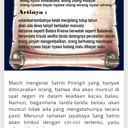
a
m
a
l
a
n
J
a
y
a
b
a
y
a
Masih mengenai Satrio Piningit yang banyak
dibicarakan orang, bahwa dia akan muncul di
saat negeri ini dalam keadaan kacau balau.
Namun, bagaimana tanda-tanda beliau akan
muncul tidak ada yang mengetahuinya secara
pasti. Menurut ramalan Jayabaya Sang Satrio
akan timbul dengan ciri-ciri tertentu, yaitu