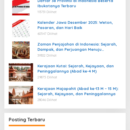
Daftar 38 Provinsi di Indonesia Beserta
Ibukotanya Terbaru
113731 Dilihat
Kalender Jawa Desember 2025: Weton,
Pasaran, dan Hari Baik
60547 Dilihat
Zaman Penjajahan di Indonesia: Sejarah,
Dampak, dan Perjuangan Menuju
Kemerdekaan
39302 Dilihat
Kerajaan Kutai: Sejarah, Kejayaan, dan
Peninggalannya (Abad ke-4 M)
29875 Dilihat
Kerajaan Majapahit (Abad ke-13 M – 15 M):
Sejarah, Kejayaan, dan Peninggalannya
28046 Dilihat
Posting Terbaru