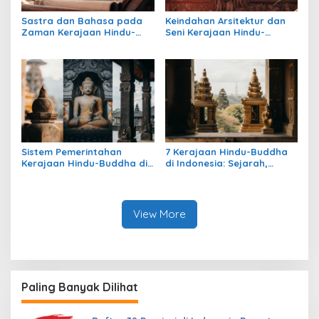
Sastra dan Bahasa pada
Keindahan Arsitektur dan
Zaman Kerajaan Hindu-
Seni Kerajaan Hindu-
Buddha di Indonesia
Buddha di Indonesia:
Warisan Megah yang Abadi
Sistem Pemerintahan
7 Kerajaan Hindu-Buddha
Kerajaan Hindu-Buddha di
di Indonesia: Sejarah,
Indonesia: Struktur,
Warisan, dan Pengaruhnya
Pengaruh, dan Warisannya
View More
Paling Banyak Dilihat