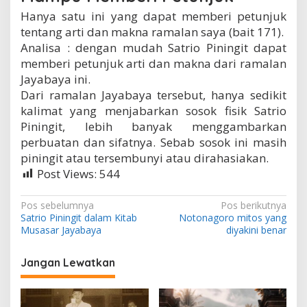
Hanya satu ini yang dapat memberi petunjuk
tentang arti dan makna ramalan saya (bait 171).
Analisa : dengan mudah Satrio Piningit dapat
memberi petunjuk arti dan makna dari ramalan
Jayabaya ini.
Dari ramalan Jayabaya tersebut, hanya sedikit
kalimat yang menjabarkan sosok fisik Satrio
Piningit, lebih banyak menggambarkan
perbuatan dan sifatnya. Sebab sosok ini masih
piningit atau tersembunyi atau dirahasiakan.
Post Views:
544
N
Pos sebelumnya
Pos berikutnya
Satrio Piningit dalam Kitab
Notonagoro mitos yang
a
Musasar Jayabaya
diyakini benar
v
i
Jangan Lewatkan
g
a