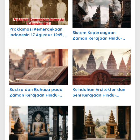
s
i
p
Proklamasi Kemerdekaan
o
Sistem Kepercayaan
Indonesia 17 Agustus 1945,
Zaman Kerajaan Hindu-
s
Awal Mula Indonesia
Buddha di Indonesia:
Merdeka
Warisan Spiritual yang
Masih Bertahan
Sastra dan Bahasa pada
Keindahan Arsitektur dan
Zaman Kerajaan Hindu-
Seni Kerajaan Hindu-
Buddha di Indonesia
Buddha di Indonesia:
Warisan Megah yang Abadi