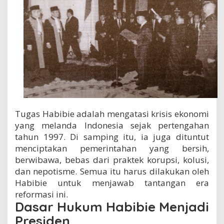
a
b
i
b
i
e
Tugas Habibie adalah mengatasi krisis ekonomi
yang melanda Indonesia sejak pertengahan
tahun 1997. Di samping itu, ia juga dituntut
menciptakan pemerintahan yang bersih,
berwibawa, bebas dari praktek korupsi, kolusi,
dan nepotisme. Semua itu harus dilakukan oleh
Habibie untuk menjawab tantangan era
reformasi ini.
Dasar Hukum Habibie Menjadi
Presiden