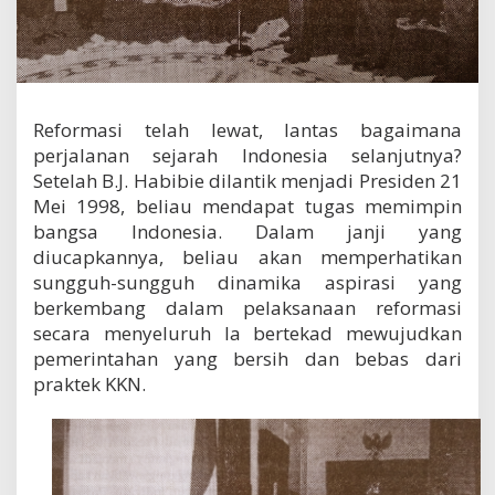
o
b
e
r
1
9
Reformasi telah lewat, lantas bagaimana
9
perjalanan sejarah Indonesia selanjutnya?
9
M
Setelah B.J. Habibie dilantik menjadi Presiden 21
a
Mei 1998, beliau mendapat tugas memimpin
s
bangsa Indonesia. Dalam janji yang
a
P
diucapkannya, beliau akan memperhatikan
e
sungguh-sungguh dinamika aspirasi yang
m
berkembang dalam pelaksanaan reformasi
e
secara menyeluruh Ia bertekad mewujudkan
r
i
pemerintahan yang bersih dan bebas dari
n
praktek KKN.
t
a
h
a
n
H