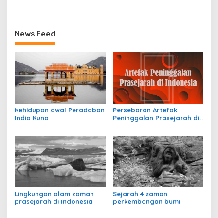
perundagian
News Feed
Kehidupan awal Peradaban
Persebaran Artefak
India Kuno
Peninggalan Prasejarah di
Indonesia
Lingkungan alam zaman
Sejarah 4 zaman
prasejarah di Indonesia
perkembangan bumi