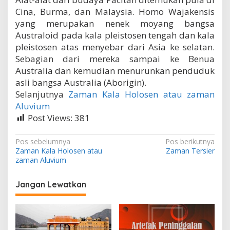
Cina, Burma, dan Malaysia. Homo Wajakensis
yang merupakan nenek moyang bangsa
Australoid pada kala pleistosen tengah dan kala
pleistosen atas menyebar dari Asia ke selatan.
Sebagian dari mereka sampai ke Benua
Australia dan kemudian menurunkan penduduk
asli bangsa Australia (Aborigin).
Selanjutnya
Zaman Kala Holosen atau zaman
Aluvium
Post Views:
381
N
Pos sebelumnya
Pos berikutnya
Zaman Kala Holosen atau
Zaman Tersier
a
zaman Aluvium
v
i
Jangan Lewatkan
g
a