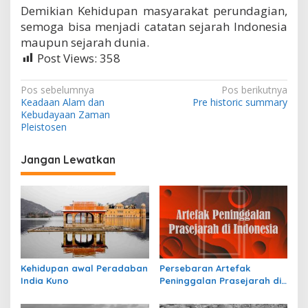
Demikian Kehidupan masyarakat perundagian,
semoga bisa menjadi catatan sejarah Indonesia
maupun sejarah dunia.
Post Views:
358
N
Pos sebelumnya
Pos berikutnya
Keadaan Alam dan
Pre historic summary
a
Kebudayaan Zaman
v
Pleistosen
i
Jangan Lewatkan
g
a
s
i
p
o
Kehidupan awal Peradaban
Persebaran Artefak
s
India Kuno
Peninggalan Prasejarah di
Indonesia