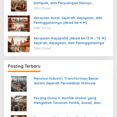
Dampak, dan Perjuangan Menuju
Kemerdekaan
39320 Dilihat
Kerajaan Kutai: Sejarah, Kejayaan, dan
Peninggalannya (Abad ke-4 M)
29887 Dilihat
Kerajaan Majapahit (Abad ke-13 M – 15 M):
Sejarah, Kejayaan, dan Peninggalannya
28062 Dilihat
Posting Terbaru
Revolusi Industri: Transformasi Besar
dalam Sejarah Peradaban Manusia
Perang Dunia II: Konflik Global yang
Mengubah Tatanan Politik, Sosial, dan
Peradaban Dunia