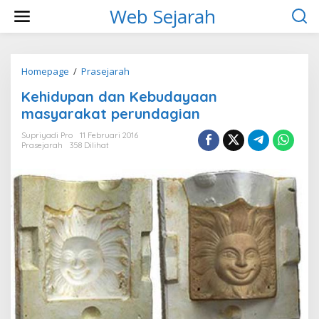
L
Web Sejarah
e
w
a
t
i
Homepage
/
Prasejarah
K
k
e
Kehidupan dan Kebudayaan
e
h
k
i
masyarakat perundagian
o
d
n
u
Supriyadi Pro
11 Februari 2016
t
Prasejarah
358 Dilihat
p
e
a
n
n
d
a
n
K
e
b
u
d
a
y
a