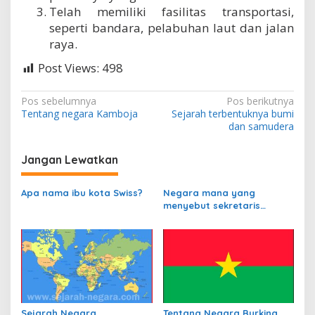
Telah memiliki fasilitas transportasi,
seperti bandara, pelabuhan laut dan jalan
raya.
Post Views:
498
N
Pos sebelumnya
Pos berikutnya
Tentang negara Kamboja
Sejarah terbentuknya bumi
a
dan samudera
v
i
Jangan Lewatkan
g
Apa nama ibu kota Swiss?
Negara mana yang
a
menyebut sekretaris
s
departemen
perbendaharaannya
i
sebagai Kanselir
p
Bendahara?
o
s
Sejarah Negara
Tentang Negara Burkina