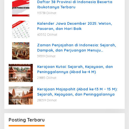
Daftar 38 Provinsi di Indonesia Beserta
Ibukotanya Terbaru
113738 Dilihat
Kalender Jawa Desember 2025: Weton,
Pasaran, dan Hari Baik
60552 Dilihat
Zaman Penjajahan di Indonesia: Sejarah,
Dampak, dan Perjuangan Menuju
Kemerdekaan
39319 Dilihat
Kerajaan Kutai: Sejarah, Kejayaan, dan
Peninggalannya (Abad ke-4 M)
29885 Dilihat
Kerajaan Majapahit (Abad ke-13 M – 15 M):
Sejarah, Kejayaan, dan Peninggalannya
28059 Dilihat
Posting Terbaru