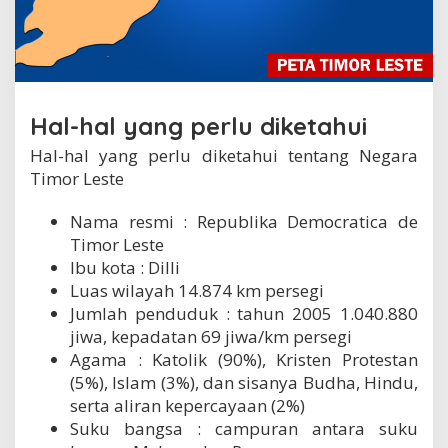
s
t
e
d
a
n
Hal-hal yang perlu diketahui
p
o
Hal-hal yang perlu diketahui tentang Negara
t
e
Timor Leste
n
s
Nama resmi : Republika Democratica de
i
Timor Leste
n
y
Ibu kota : Dilli
a
Luas wilayah 14.874 km persegi
Jumlah penduduk : tahun 2005 1.040.880
jiwa, kepadatan 69 jiwa/km persegi
Agama : Katolik (90%), Kristen Protestan
(5%), Islam (3%), dan sisanya Budha, Hindu,
serta aliran kepercayaan (2%)
Suku bangsa : campuran antara suku