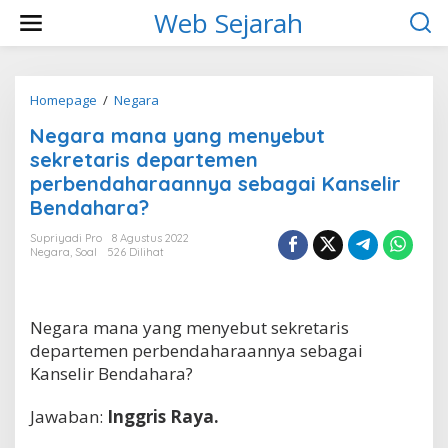
L
Web Sejarah
e
w
a
t
i
Homepage
/
Negara
N
k
e
Negara mana yang menyebut
e
g
k
a
sekretaris departemen
o
r
perbendaharaannya sebagai Kanselir
n
a
Bendahara?
t
m
e
a
Supriyadi Pro
8 Agustus 2022
n
n
Negara
,
Soal
526 Dilihat
a
y
a
n
Negara mana yang menyebut sekretaris
g
departemen perbendaharaannya sebagai
m
e
Kanselir Bendahara?
n
y
Jawaban:
Inggris Raya.
e
b