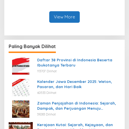
luar angkasa
View More
Paling Banyak Dilihat
Daftar 38 Provinsi di Indonesia Beserta
Ibukotanya Terbaru
113707 Dilihat
Kalender Jawa Desember 2025: Weton,
Pasaran, dan Hari Baik
60533 Dilihat
Zaman Penjajahan di Indonesia: Sejarah,
Dampak, dan Perjuangan Menuju
Kemerdekaan
39283 Dilihat
Kerajaan Kutai: Sejarah, Kejayaan, dan