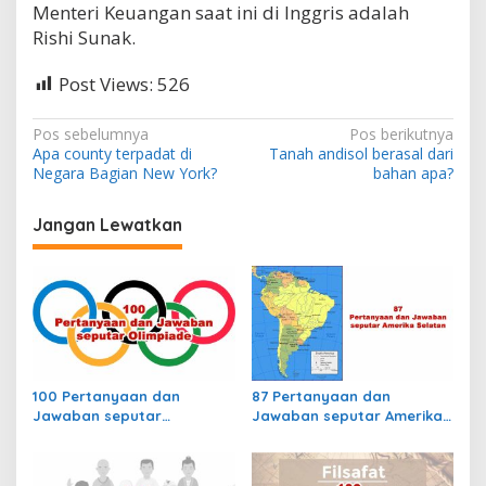
Menteri Keuangan saat ini di Inggris adalah
u
t
Rishi Sunak.
s
e
Post Views:
526
k
r
e
N
Pos sebelumnya
Pos berikutnya
t
Apa county terpadat di
Tanah andisol berasal dari
a
a
Negara Bagian New York?
bahan apa?
r
v
i
i
Jangan Lewatkan
s
d
g
e
a
p
a
s
r
i
t
e
p
m
100 Pertanyaan dan
87 Pertanyaan dan
e
o
Jawaban seputar
Jawaban seputar Amerika
n
s
Olimpiade
Selatan
p
e
r