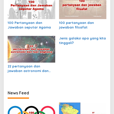
b
e
n
d
a
100 Pertanyaan dan
100 pertanyaan dan
h
Jawaban seputar Agama
jawaban filsafat
a
r
Jenis galaksi apa yang kita
a
tinggali?
a
n
n
y
a
22 pertanyaan dan
s
jawaban astronomi dan
e
luar angkasa
b
a
g
a
News Feed
i
K
a
n
s