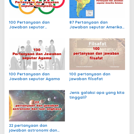
e
l
i
r
100 Pertanyaan dan
87 Pertanyaan dan
B
Jawaban seputar
Jawaban seputar Amerika
e
Olimpiade
Selatan
n
d
a
h
a
r
a
100 Pertanyaan dan
100 pertanyaan dan
?
Jawaban seputar Agama
jawaban filsafat
Jenis galaksi apa yang kita
tinggali?
22 pertanyaan dan
jawaban astronomi dan