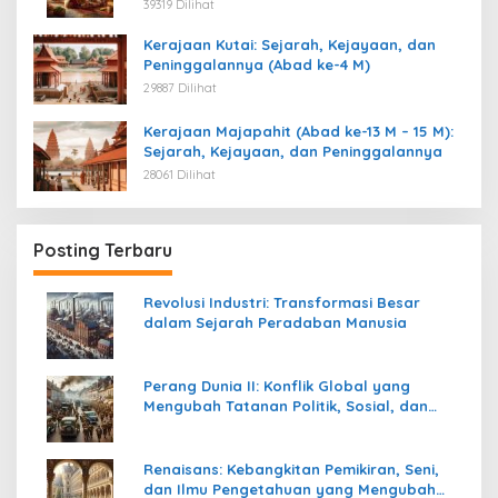
Kemerdekaan
39319 Dilihat
Kerajaan Kutai: Sejarah, Kejayaan, dan
Peninggalannya (Abad ke-4 M)
29887 Dilihat
Kerajaan Majapahit (Abad ke-13 M – 15 M):
Sejarah, Kejayaan, dan Peninggalannya
28061 Dilihat
Posting Terbaru
Revolusi Industri: Transformasi Besar
dalam Sejarah Peradaban Manusia
Perang Dunia II: Konflik Global yang
Mengubah Tatanan Politik, Sosial, dan
Peradaban Dunia
Renaisans: Kebangkitan Pemikiran, Seni,
dan Ilmu Pengetahuan yang Mengubah