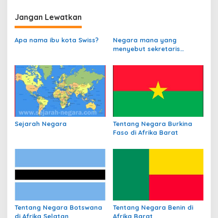
i
Jangan Lewatkan
g
a
Apa nama ibu kota Swiss?
Negara mana yang
s
menyebut sekretaris
departemen
i
perbendaharaannya
p
sebagai Kanselir
Bendahara?
o
s
Sejarah Negara
Tentang Negara Burkina
Faso di Afrika Barat
Tentang Negara Botswana
Tentang Negara Benin di
di Afrika Selatan
Afrika Barat