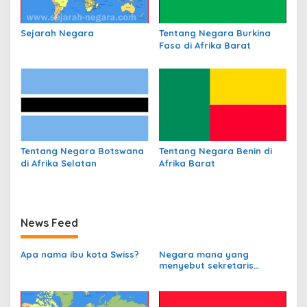
o
s
Sejarah Negara
Tentang Negara Burkina
Faso di Afrika Barat
Tentang Negara Botswana
Tentang Negara Benin di
di Afrika Selatan
Afrika Barat
News Feed
Apa nama ibu kota Swiss?
Negara mana yang
menyebut sekretaris
departemen
perbendaharaannya
sebagai Kanselir