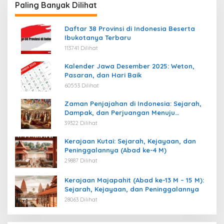
Paling Banyak Dilihat
Daftar 38 Provinsi di Indonesia Beserta
Ibukotanya Terbaru
113741 Dilihat
Kalender Jawa Desember 2025: Weton,
Pasaran, dan Hari Baik
60553 Dilihat
Zaman Penjajahan di Indonesia: Sejarah,
Dampak, dan Perjuangan Menuju
Kemerdekaan
39322 Dilihat
Kerajaan Kutai: Sejarah, Kejayaan, dan
Peninggalannya (Abad ke-4 M)
29887 Dilihat
Kerajaan Majapahit (Abad ke-13 M – 15 M):
Sejarah, Kejayaan, dan Peninggalannya
28063 Dilihat