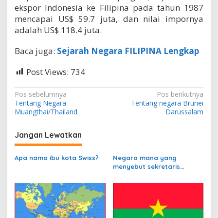
ekspor Indonesia ke Filipina pada tahun 1987
mencapai US$ 59.7 juta, dan nilai impornya
adalah US$ 118.4 juta.
Baca juga:
Sejarah Negara FILIPINA Lengkap
Post Views:
734
N
Pos sebelumnya
Pos berikutnya
Tentang Negara
Tentang negara Brunei
a
Muangthai/Thailand
Darussalam
v
i
Jangan Lewatkan
g
Apa nama ibu kota Swiss?
Negara mana yang
a
menyebut sekretaris
s
departemen
perbendaharaannya
i
sebagai Kanselir
p
Bendahara?