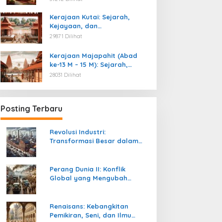
Kemerdekaan
Kerajaan Kutai: Sejarah,
Kejayaan, dan
Peninggalannya (Abad ke-4
29871 Dilihat
M)
Kerajaan Majapahit (Abad
ke-13 M – 15 M): Sejarah,
Kejayaan, dan
28031 Dilihat
Peninggalannya
Posting Terbaru
Revolusi Industri:
Transformasi Besar dalam
Sejarah Peradaban Manusia
Perang Dunia II: Konflik
Global yang Mengubah
Tatanan Politik, Sosial, dan
Peradaban Dunia
Renaisans: Kebangkitan
Pemikiran, Seni, dan Ilmu