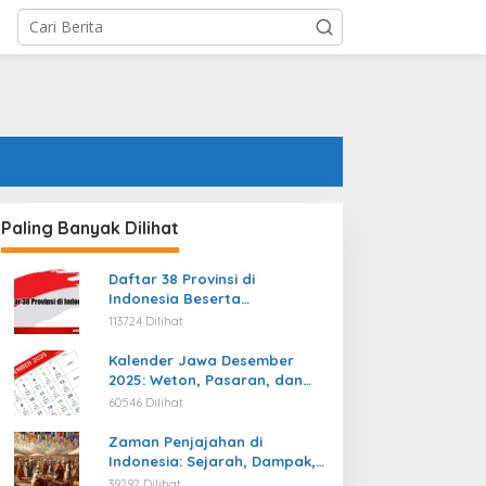
Paling Banyak Dilihat
Daftar 38 Provinsi di
Indonesia Beserta
Ibukotanya Terbaru
113724 Dilihat
Kalender Jawa Desember
2025: Weton, Pasaran, dan
Hari Baik
60546 Dilihat
Zaman Penjajahan di
Indonesia: Sejarah, Dampak,
dan Perjuangan Menuju
39292 Dilihat