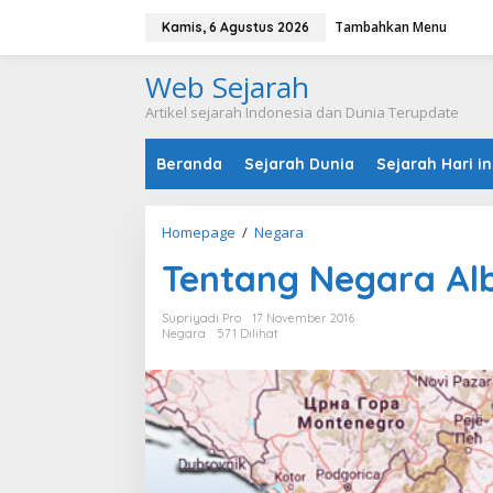
L
Tambahkan Menu
e
Kamis, 6 Agustus 2026
w
a
Web Sejarah
t
i
Artikel sejarah Indonesia dan Dunia Terupdate
k
e
Beranda
Sejarah Dunia
Sejarah Hari in
k
o
n
t
Homepage
/
Negara
T
e
e
n
Tentang Negara Al
n
t
a
Supriyadi Pro
17 November 2016
n
Negara
571 Dilihat
g
N
e
g
a
r
a
A