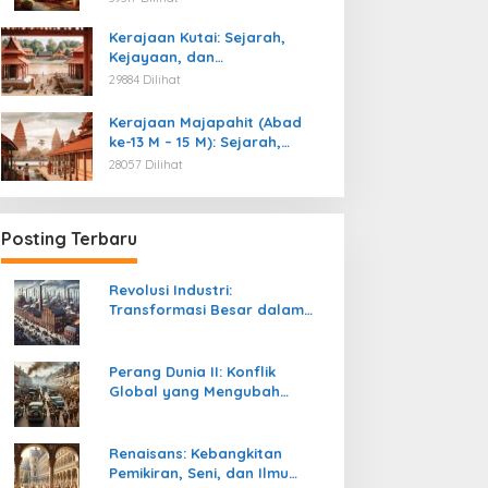
Kemerdekaan
Kerajaan Kutai: Sejarah,
Kejayaan, dan
Peninggalannya (Abad ke-4
29884 Dilihat
M)
Kerajaan Majapahit (Abad
ke-13 M – 15 M): Sejarah,
Kejayaan, dan
28057 Dilihat
Peninggalannya
Posting Terbaru
Revolusi Industri:
Transformasi Besar dalam
Sejarah Peradaban Manusia
Perang Dunia II: Konflik
Global yang Mengubah
Tatanan Politik, Sosial, dan
Peradaban Dunia
Renaisans: Kebangkitan
Pemikiran, Seni, dan Ilmu