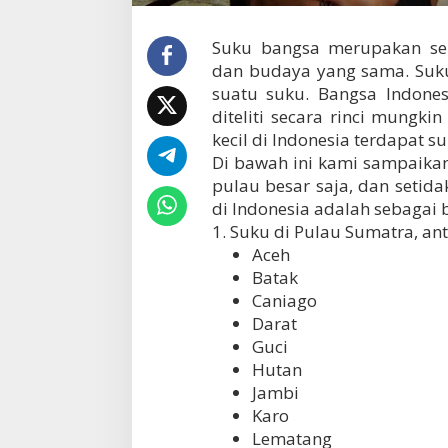
n
e
Suku bangsa merupakan se
s
dan budaya yang sama. Suku
i
a
suatu suku. Bangsa Indonesi
diteliti secara rinci mungki
kecil di Indonesia terdapat
Di bawah ini kami sampaika
pulau besar saja, dan setida
di Indonesia adalah sebagai b
1. Suku di Pulau Sumatra, ant
Aceh
Batak
Caniago
Darat
Guci
Hutan
Jambi
Karo
Lematang