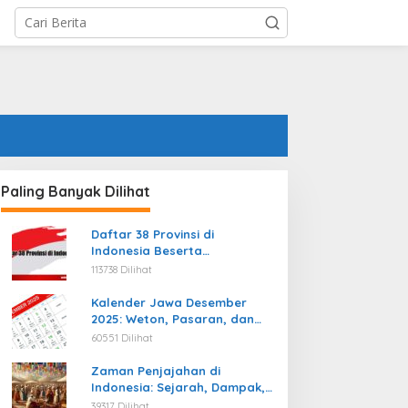
Paling Banyak Dilihat
Daftar 38 Provinsi di
Indonesia Beserta
Ibukotanya Terbaru
113738 Dilihat
Kalender Jawa Desember
2025: Weton, Pasaran, dan
Hari Baik
60551 Dilihat
Zaman Penjajahan di
Indonesia: Sejarah, Dampak,
dan Perjuangan Menuju
39317 Dilihat