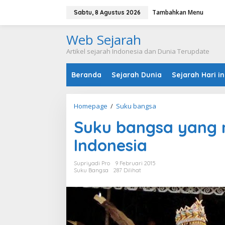
L
Tambahkan Menu
e
Sabtu, 8 Agustus 2026
w
a
Web Sejarah
t
i
Artikel sejarah Indonesia dan Dunia Terupdate
k
e
Beranda
Sejarah Dunia
Sejarah Hari in
k
o
n
t
Homepage
/
Suku bangsa
S
e
u
n
Suku bangsa yang 
k
u
Indonesia
b
a
n
Supriyadi Pro
9 Februari 2015
g
Suku Bangsa
287 Dilihat
s
a
y
a
n
g