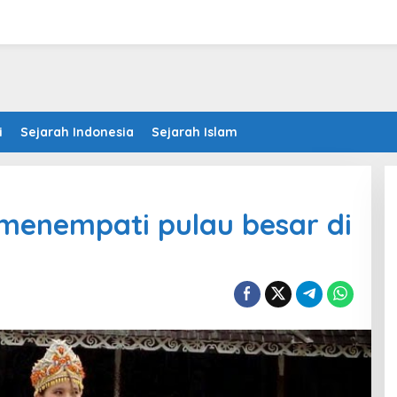
i
Sejarah Indonesia
Sejarah Islam
menempati pulau besar di