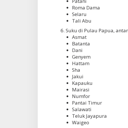
Patani
Roma Dama
Selaru
Tali Abu
6. Suku di Pulau Papua, antara
Asmat
Batanta
Dani
Genyem
Hattam
Sha
Jakui
Kapauku
Mairasi
Numfor
Pantai Timur
Salawati
Teluk Jayapura
Waigeo