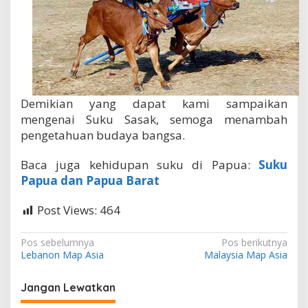
Demikian yang dapat kami sampaikan
mengenai Suku Sasak, semoga menambah
pengetahuan budaya bangsa.
Baca juga kehidupan suku di Papua:
Suku
Papua dan Papua Barat
Post Views:
464
N
Pos sebelumnya
Pos berikutnya
Lebanon Map Asia
Malaysia Map Asia
a
v
Jangan Lewatkan
i