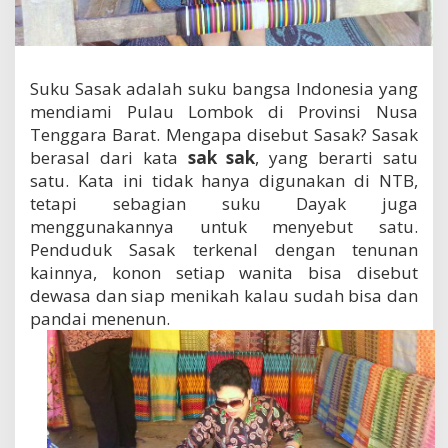
g
K
a
y
a
Suku Sasak adalah suku bangsa Indonesia yang
B
mendiami Pulau Lombok di Provinsi Nusa
u
Tenggara Barat. Mengapa disebut Sasak? Sasak
d
berasal dari kata
sak sak
, yang berarti satu
a
y
satu. Kata ini tidak hanya digunakan di NTB,
a
tetapi sebagian suku Dayak juga
menggunakannya untuk menyebut satu.
Penduduk Sasak terkenal dengan tenunan
kainnya, konon setiap wanita bisa disebut
dewasa dan siap menikah kalau sudah bisa dan
pandai menenun.