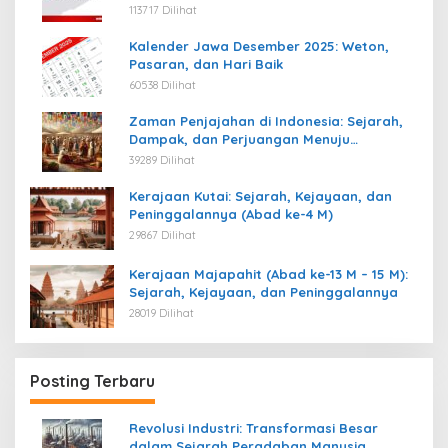
113717 Dilihat
Kalender Jawa Desember 2025: Weton,
Pasaran, dan Hari Baik
60538 Dilihat
Zaman Penjajahan di Indonesia: Sejarah,
Dampak, dan Perjuangan Menuju
Kemerdekaan
39289 Dilihat
Kerajaan Kutai: Sejarah, Kejayaan, dan
Peninggalannya (Abad ke-4 M)
29867 Dilihat
Kerajaan Majapahit (Abad ke-13 M – 15 M):
Sejarah, Kejayaan, dan Peninggalannya
28019 Dilihat
Posting Terbaru
Revolusi Industri: Transformasi Besar
dalam Sejarah Peradaban Manusia