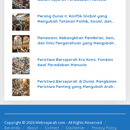
Perang Dunia II: Konflik Global yang
Mengubah Tatanan Politik, Sosial, dan
Peradaban Dunia
Renaisans: Kebangkitan Pemikiran, Seni,
dan Ilmu Pengetahuan yang Mengubah
Peradaban Dunia
Peristiwa Bersejarah Era Kuno: Fondasi
Awal Peradaban Manusia
Peristiwa Bersejarah di Dunia: Rangkaian
Peristiwa Penting yang Mengubah Arah
Peradaban Manusia
Copyright © 2026 Websejarah.com - All Rights Reserved
Beranda
About
Contact
Disclaimer
Privacy Policy