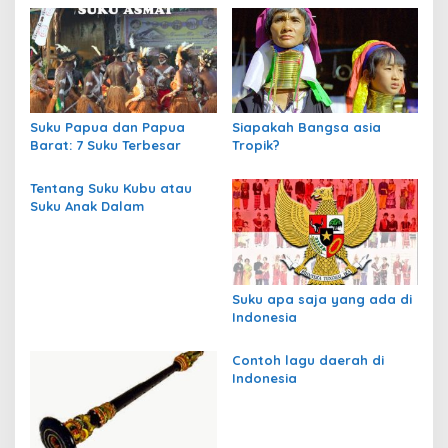
g
a
s
i
p
Suku Papua dan Papua
Siapakah Bangsa asia
Barat: 7 Suku Terbesar
Tropik?
o
s
Tentang Suku Kubu atau
Suku Anak Dalam
Suku apa saja yang ada di
Indonesia
Contoh lagu daerah di
Indonesia