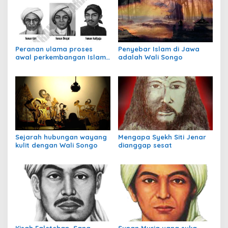
Peranan ulama proses
Penyebar Islam di Jawa
awal perkembangan Islam
adalah Wali Songo
di Indonesia
Sejarah hubungan wayang
Mengapa Syekh Siti Jenar
kulit dengan Wali Songo
dianggap sesat
Kisah Faletehan, Sang
Sunan Muria yang suka