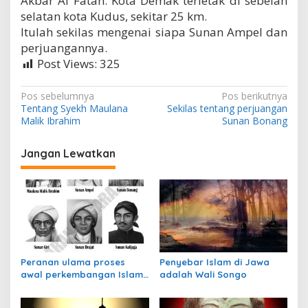
Akbar Al Fatah. Kota Demak terletak di sebelah
selatan kota Kudus, sekitar 25 km.
Itulah sekilas mengenai siapa Sunan Ampel dan
perjuangannya.
Post Views:
325
N
Pos sebelumnya
Pos berikutnya
Tentang Syekh Maulana
Sekilas tentang perjuangan
a
Malik Ibrahim
Sunan Bonang
v
i
Jangan Lewatkan
g
a
s
i
p
Peranan ulama proses
Penyebar Islam di Jawa
o
awal perkembangan Islam
adalah Wali Songo
s
di Indonesia