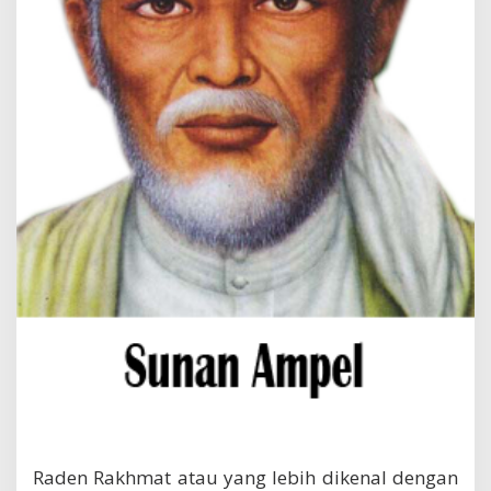
m
p
e
l
Raden Rakhmat atau yang lebih dikenal dengan