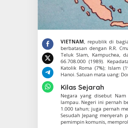
VIETNAM
, republik di bag
berbatasan dengan R.R. Cma 
Teluk Slam, Kampuchea, da
66.708.000 (1989). Kepada
Katolik Roma (7%); Islam (1%
Hanoi. Satuan mata uang: Don
Kilas Sejarah
Negara yang disebut Nam V
lampau. Negeri ini pernah b
1.000 tahun; juga pernah men
Sesudah Jepang menyerah pa
pemimpin komunis, memprok