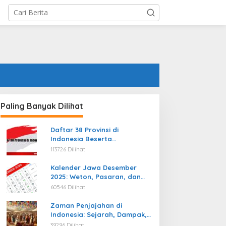
Paling Banyak Dilihat
Daftar 38 Provinsi di
Indonesia Beserta
Ibukotanya Terbaru
113726 Dilihat
Kalender Jawa Desember
2025: Weton, Pasaran, dan
Hari Baik
60546 Dilihat
Zaman Penjajahan di
Indonesia: Sejarah, Dampak,
dan Perjuangan Menuju
39296 Dilihat