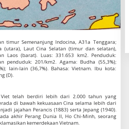
ian timur Semenanjung Indocina, A31a Tenggara;
(utara), Laut Cina Selatan (timur dan selatan),
n Laos (barat). Luas: 331.653 km2. Penduduk:
tan penduduk: 201/km2. Agama: Budha (55,3%);
); lain-lain (36,7%). Bahasa: Vietnam. Ibu kota:
g (D).
iet telah berdiri lebih dari 2.000 tahun yang
erada di bawah kekuasaan Cina selama lebih dari
jadi jajahan Perancis (1883) serta Jepang (1940).
da akhir Perang Dunia II, Ho Chi-Minh, seorang
lamasikan kemerdekaan Vietnam.