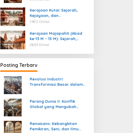
Kemerdekaan
Kerajaan Kutai: Sejarah,
Kejayaan, dan
Peninggalannya (Abad ke-4
29872 Dilihat
M)
Kerajaan Majapahit (Abad
ke-13 M – 15 M): Sejarah,
Kejayaan, dan
28039 Dilihat
Peninggalannya
Posting Terbaru
Revolusi Industri:
Transformasi Besar dalam
Sejarah Peradaban Manusia
Perang Dunia II: Konflik
Global yang Mengubah
Tatanan Politik, Sosial, dan
Peradaban Dunia
Renaisans: Kebangkitan
Pemikiran, Seni, dan Ilmu