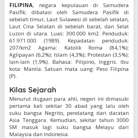
A
FILIPINA
, negara kepulauan di Samudera
L
Pasifik; dibatasi oleh Samudera Pasifik di
e
sebelah timur, Laut Sulawesi di sebelah selatan,
n
Laut Cina Selatan di sebelah barat, dan Selat
g
k
Luzon di utara. Luas: 300.000 km2. Penduduk:
a
61.971.000 (1989). Kepadatan penduduk:
p
207/km2 Agama: Katolik Roma (84,1%);
Aglipayan (6,2%); Islam (4,3%); Protestan (3,5%);
lain-lain (1,9%). Bahasa: Pilipino, Inggris. Ibu
kota: Manila. Satuan mata uang: Peso Filipina
(P).
Kilas Sejarah
Menurut dugaan para ahli, negeri ini dimasuki
pertama kali sekitar 30 abad yang lalu oleh
suku bangsa Negrito, pendatang dari daratan
Asia Tenggara. Kemudian, sekitar tahun 3000
SM masuk lagi suku bangsa Melayu dari
Malaysia dan Indonesia.