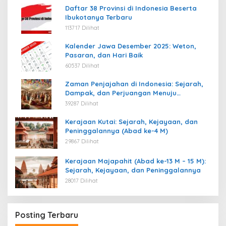
Daftar 38 Provinsi di Indonesia Beserta
Ibukotanya Terbaru
113717 Dilihat
Kalender Jawa Desember 2025: Weton,
Pasaran, dan Hari Baik
60537 Dilihat
Zaman Penjajahan di Indonesia: Sejarah,
Dampak, dan Perjuangan Menuju
Kemerdekaan
39287 Dilihat
Kerajaan Kutai: Sejarah, Kejayaan, dan
Peninggalannya (Abad ke-4 M)
29867 Dilihat
Kerajaan Majapahit (Abad ke-13 M – 15 M):
Sejarah, Kejayaan, dan Peninggalannya
28017 Dilihat
Posting Terbaru