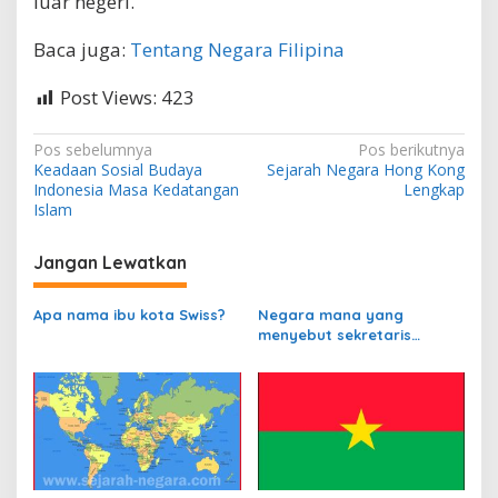
luar negeri.
Baca juga:
Tentang Negara Filipina
Post Views:
423
N
Pos sebelumnya
Pos berikutnya
Keadaan Sosial Budaya
Sejarah Negara Hong Kong
a
Indonesia Masa Kedatangan
Lengkap
v
Islam
i
Jangan Lewatkan
g
a
Apa nama ibu kota Swiss?
Negara mana yang
s
menyebut sekretaris
departemen
i
perbendaharaannya
p
sebagai Kanselir
Bendahara?
o
s