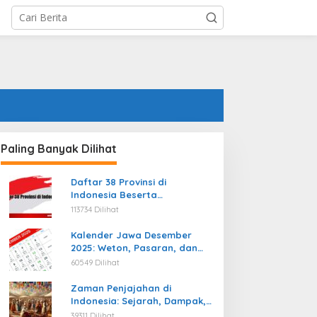
Paling Banyak Dilihat
Daftar 38 Provinsi di
Indonesia Beserta
Ibukotanya Terbaru
113734 Dilihat
Kalender Jawa Desember
2025: Weton, Pasaran, dan
Hari Baik
60549 Dilihat
Zaman Penjajahan di
Indonesia: Sejarah, Dampak,
dan Perjuangan Menuju
39311 Dilihat