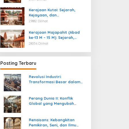
Kemerdekaan
Kerajaan Kutai: Sejarah,
Kejayaan, dan
Peninggalannya (Abad ke-4
29882 Dilihat
M)
Kerajaan Majapahit (Abad
ke-13 M – 15 M): Sejarah,
Kejayaan, dan
28056 Dilihat
Peninggalannya
Posting Terbaru
Revolusi Industri:
Transformasi Besar dalam
Sejarah Peradaban Manusia
Perang Dunia II: Konflik
Global yang Mengubah
Tatanan Politik, Sosial, dan
Peradaban Dunia
Renaisans: Kebangkitan
Pemikiran, Seni, dan Ilmu