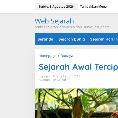
L
Tambahkan Menu
e
Sabtu, 8 Agustus 2026
w
a
Web Sejarah
t
i
Artikel sejarah Indonesia dan Dunia Terupdate
k
e
Beranda
Sejarah Dunia
Sejarah Hari in
k
o
n
t
Homepage
/
Budaya
S
e
e
n
Sejarah Awal Tercip
j
a
r
Supriyadi Pro
3 Januari 2013
a
Budaya
183 Dilihat
h
A
w
a
l
T
e
r