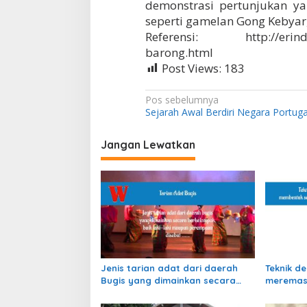
demonstrasi pertunjukan y
seperti gamelan Gong Kebyar
Referensi: http://erindwia
barong.html
Post Views:
183
N
Pos sebelumnya
Sejarah Awal Berdiri Negara Portuga
a
v
Jangan Lewatkan
i
g
a
s
i
p
Jenis tarian adat dari daerah
Teknik d
o
Bugis yang dimainkan secara
meremas
s
berkelompok disebut ….
bentuk y
teknik a