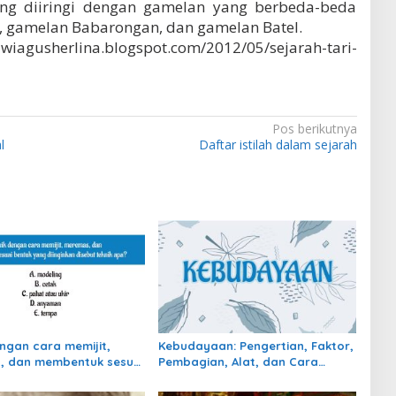
ang diiringi dengan gamelan yang berbeda-beda
, gamelan Babarongan, dan gamelan Batel.
gusherlina.blogspot.com/2012/05/sejarah-tari-
Pos berikutnya
l
Daftar istilah dalam sejarah
engan cara memijit,
Kebudayaan: Pengertian, Faktor,
, dan membentuk sesuai
Pembagian, Alat, dan Cara
ang diinginkan disebut
berkembang
pa?