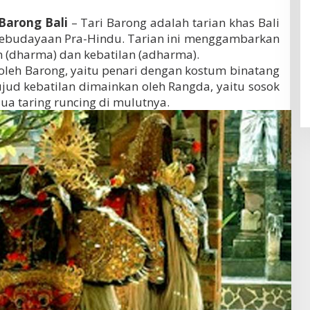
 Barong Bali
– Tari Barong adalah tarian khas Bali
 kebudayaan Pra-Hindu. Tarian ini menggambarkan
n (dharma) dan kebatilan (adharma).
oleh Barong, yaitu penari dengan kostum binatang
jud kebatilan dimainkan oleh Rangda, yaitu sosok
 taring runcing di mulutnya.