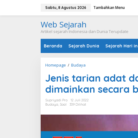
L
Tambahkan Menu
e
Sabtu, 8 Agustus 2026
w
a
Web Sejarah
t
i
Artikel sejarah Indonesia dan Dunia Terupdate
k
e
Beranda
Sejarah Dunia
Sejarah Hari in
k
o
n
t
Homepage
/
Budaya
J
e
e
n
Jenis tarian adat d
n
i
dimainkan secara b
s
t
a
Supriyadi Pro
12 Juli 2022
r
Budaya
,
Soal
339 Dilihat
i
a
n
a
d
a