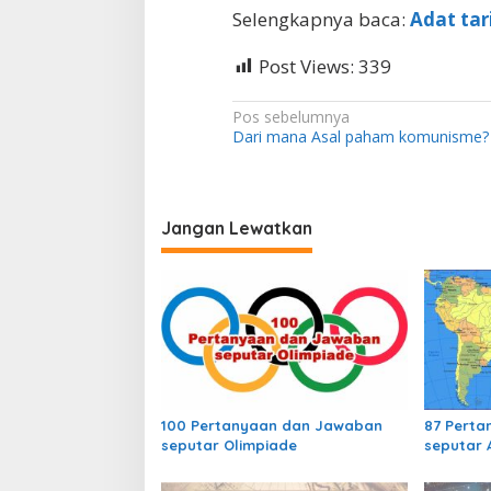
e
Selengkapnya baca:
Adat tar
b
u
t
Post Views:
339
.
.
N
Pos sebelumnya
.
Dari mana Asal paham komunisme?
.
a
v
i
Jangan Lewatkan
g
a
s
i
p
o
s
100 Pertanyaan dan Jawaban
87 Pert
seputar Olimpiade
seputar 