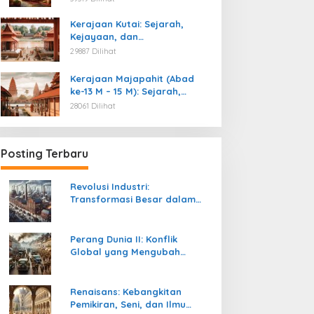
Kemerdekaan
Kerajaan Kutai: Sejarah,
Kejayaan, dan
Peninggalannya (Abad ke-4
29887 Dilihat
M)
Kerajaan Majapahit (Abad
ke-13 M – 15 M): Sejarah,
Kejayaan, dan
28061 Dilihat
Peninggalannya
Posting Terbaru
Revolusi Industri:
Transformasi Besar dalam
Sejarah Peradaban Manusia
Perang Dunia II: Konflik
Global yang Mengubah
Tatanan Politik, Sosial, dan
Peradaban Dunia
Renaisans: Kebangkitan
Pemikiran, Seni, dan Ilmu