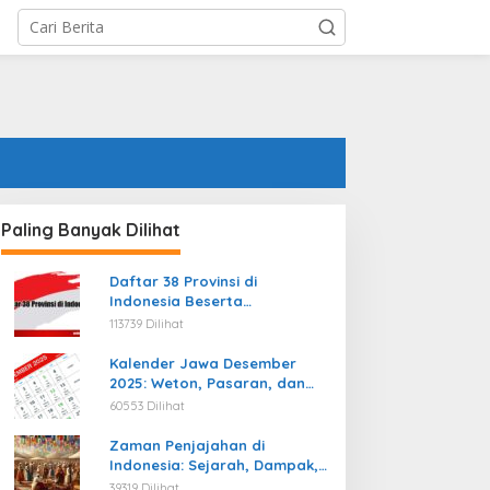
Paling Banyak Dilihat
Daftar 38 Provinsi di
Indonesia Beserta
Ibukotanya Terbaru
113739 Dilihat
Kalender Jawa Desember
2025: Weton, Pasaran, dan
Hari Baik
60553 Dilihat
Zaman Penjajahan di
Indonesia: Sejarah, Dampak,
dan Perjuangan Menuju
39319 Dilihat