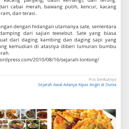
ari cabai merah, bawang putih, kencur, kacang
aram, dan terasi.
angan dengan hidangan utamanya sate, sementara
amping dari sajian teesebut. Sate yang biasa
rbuat dari daging kambing dan daging sapi yang
yang kemudian di atasnya diberi lumuran bumbu
rah.
.wordpress.com/2010/08/16/sejarah-lontong/
Pos berikutnya
l
Sejarah Awal Adanya Kipas Angin di Dunia