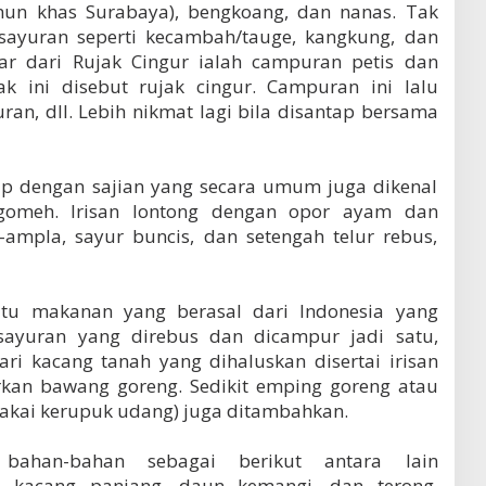
un khas Surabaya), bengkoang, dan nanas. Tak
 sayuran seperti kecambah/tauge, kangkung, dan
r dari Rujak Cingur ialah campuran petis dan
ak ini disebut rujak cingur. Campuran ini lalu
uran, dll. Lebih nikmat lagi bila disantap bersama
ip dengan sajian yang secara umum juga dikenal
omeh. Irisan lontong dengan opor ayam dan
-ampla, sayur buncis, dan setengah telur rebus,
tu makanan yang berasal dari Indonesia yang
sayuran yang direbus dan dicampur jadi satu,
i kacang tanah yang dihaluskan disertai irisan
urkan bawang goreng. Sedikit emping goreng atau
akai kerupuk udang) juga ditambahkan.
bahan-bahan sebagai berikut antara lain
ol, kacang panjang, daun kemangi, dan terong.