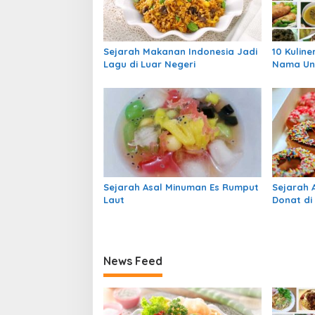
s
i
p
Sejarah Makanan Indonesia Jadi
10 Kulin
o
Lagu di Luar Negeri
Nama Uni
s
Sejarah Asal Minuman Es Rumput
Sejarah 
Laut
Donat di
News Feed