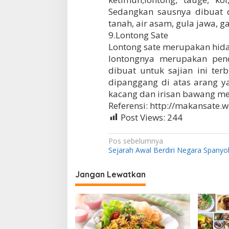
Sedangkan sausnya dibuat d
tanah, air asam, gula jawa, g
9.Lontong Sate
Lontong sate merupakan hid
lontongnya merupakan pend
dibuat untuk sajian ini te
dipanggang di atas arang 
kacang dan irisan bawang me
Referensi: http://makansate
Post Views:
244
N
Pos sebelumnya
Sejarah Awal Berdiri Negara Spanyo
a
v
Jangan Lewatkan
i
g
a