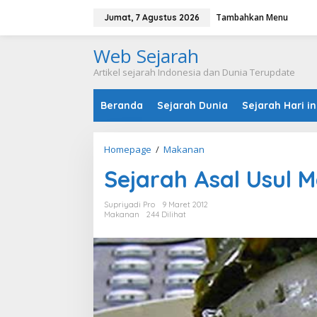
L
Tambahkan Menu
e
Jumat, 7 Agustus 2026
w
a
Web Sejarah
t
i
Artikel sejarah Indonesia dan Dunia Terupdate
k
e
Beranda
Sejarah Dunia
Sejarah Hari in
k
o
n
t
Homepage
/
Makanan
S
e
e
n
Sejarah Asal Usul 
j
a
r
Supriyadi Pro
9 Maret 2012
a
Makanan
244 Dilihat
h
A
s
a
l
U
s
u