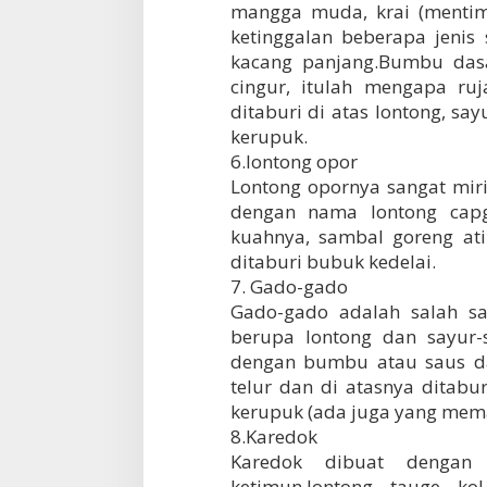
mangga muda, krai (mentim
ketinggalan beberapa jenis
kacang panjang.Bumbu dasa
cingur, itulah mengapa ruj
ditaburi di atas lontong, say
kerupuk.
6.lontong opor
Lontong opornya sangat mir
dengan nama lontong capg
kuahnya, sambal goreng ati
ditaburi bubuk kedelai.
7. Gado-gado
Gado-gado adalah salah sa
berupa lontong dan sayur-
dengan bumbu atau saus dar
telur dan di atasnya ditab
kerupuk (ada juga yang mem
8.Karedok
Karedok dibuat dengan 
ketimun,lontong, tauge, k