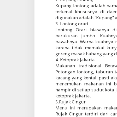
Kupang lontong adalah nam
terkenal khususnya di dae
digunakan adalah “Kupang” y
3. Lontong orari
Lontong Orari biasanya d
berukuran jumbo. Kuahny
bawahnya. Warna kuahnya m
karena tidak memakai kunyi
goreng masak habang yang dis
4. Ketoprak Jakarta
Makanan tradisional Bet
Potongan lontong, taburan
kacang yang kental, pasti a
menemukan makanan ini bil
hampir di setiap sudut kota
ketoprak jakarta.
5.Rujak Cingur
Menu ini merupakan makana
Rujak Cingur terdiri dari c