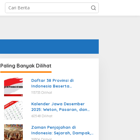
Paling Banyak Dilihat
Daftar 38 Provinsi di
Indonesia Beserta
Ibukotanya Terbaru
113733 Dilihat
Kalender Jawa Desember
2025: Weton, Pasaran, dan
Hari Baik
60548 Dilihat
Zaman Penjajahan di
Indonesia: Sejarah, Dampak,
dan Perjuangan Menuju
39306 Dilihat