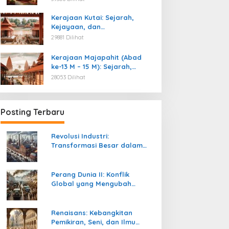
Kemerdekaan
Kerajaan Kutai: Sejarah,
Kejayaan, dan
Peninggalannya (Abad ke-4
29881 Dilihat
M)
Kerajaan Majapahit (Abad
ke-13 M – 15 M): Sejarah,
Kejayaan, dan
28053 Dilihat
Peninggalannya
Posting Terbaru
Revolusi Industri:
Transformasi Besar dalam
Sejarah Peradaban Manusia
Perang Dunia II: Konflik
Global yang Mengubah
Tatanan Politik, Sosial, dan
Peradaban Dunia
Renaisans: Kebangkitan
Pemikiran, Seni, dan Ilmu