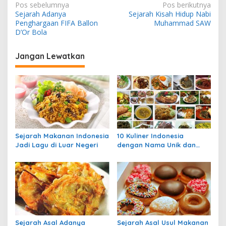
N
Pos sebelumnya
Pos berikutnya
Sejarah Adanya
Sejarah Kisah Hidup Nabi
a
Penghargaan FIFA Ballon
Muhammad SAW
v
D’Or Bola
i
Jangan Lewatkan
g
a
s
i
p
o
Sejarah Makanan Indonesia
10 Kuliner Indonesia
s
Jadi Lagu di Luar Negeri
dengan Nama Unik dan
Sejarahnya
Sejarah Asal Adanya
Sejarah Asal Usul Makanan