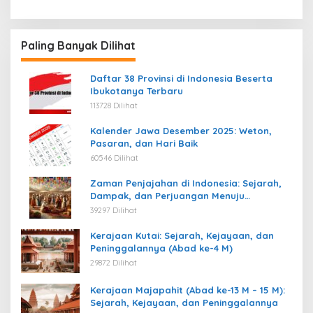
Paling Banyak Dilihat
Daftar 38 Provinsi di Indonesia Beserta
Ibukotanya Terbaru
113728 Dilihat
Kalender Jawa Desember 2025: Weton,
Pasaran, dan Hari Baik
60546 Dilihat
Zaman Penjajahan di Indonesia: Sejarah,
Dampak, dan Perjuangan Menuju
Kemerdekaan
39297 Dilihat
Kerajaan Kutai: Sejarah, Kejayaan, dan
Peninggalannya (Abad ke-4 M)
29872 Dilihat
Kerajaan Majapahit (Abad ke-13 M – 15 M):
Sejarah, Kejayaan, dan Peninggalannya