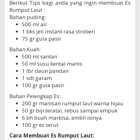
Berikut Tips bagi anda yang ingin membuat Es
Rumput Laut :
Bahan puding:
500 ml air
1 bks jeli instant rasa stroberi
75 gr gula pasir
Bahan Kuah:
500 ml santan
50 ml susu kental manis
1 lbr daun pandan
1 sdt garam
100 gr gula pasir
Bahan Pelengkap Es:
200 gr manisan rumput laut warna hijau
50 gr biji teratai, rebus sampai empuk
6 bh buah markisa, ambil isinya
100 gr es serut
Cara Membuat Es Rumput Laut: