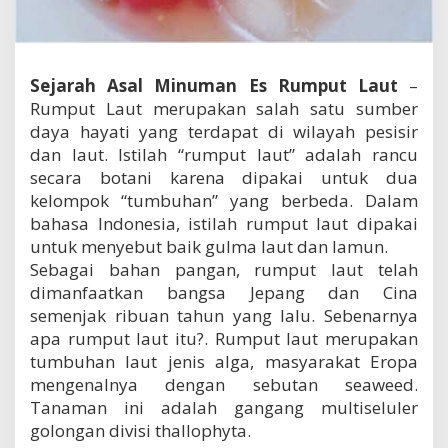
R
u
m
p
Sejarah Asal Minuman Es Rumput Laut
–
u
t
Rumput Laut merupakan salah satu sumber
L
daya hayati yang terdapat di wilayah pesisir
a
dan laut. Istilah “rumput laut” adalah rancu
u
t
secara botani karena dipakai untuk dua
kelompok “tumbuhan” yang berbeda. Dalam
bahasa Indonesia, istilah rumput laut dipakai
untuk menyebut baik gulma laut dan lamun.
Sebagai bahan pangan, rumput laut telah
dimanfaatkan bangsa Jepang dan Cina
semenjak ribuan tahun yang lalu. Sebenarnya
apa rumput laut itu?. Rumput laut merupakan
tumbuhan laut jenis alga, masyarakat Eropa
mengenalnya dengan sebutan seaweed.
Tanaman ini adalah gangang multiseluler
golongan divisi thallophyta.