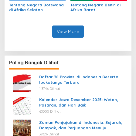
Tentang Negara Botswana
Tentang Negara Benin di
di Afrika Selatan
Afrika Barat
View More
Paling Banyak Dilihat
Daftar 38 Provinsi di Indonesia Beserta
Ibukotanya Terbaru
113746 Dilihat
Kalender Jawa Desember 2025: Weton,
Pasaran, dan Hari Baik
60555 Dilihat
Zaman Penjajahan di Indonesia: Sejarah,
Dampak, dan Perjuangan Menuju
Kemerdekaan
39326 Dilihat