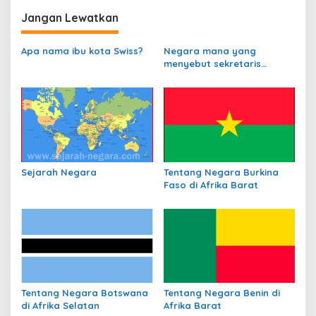
v
i
Jangan Lewatkan
g
Apa nama ibu kota Swiss?
Negara mana yang
a
menyebut sekretaris
s
departemen
perbendaharaannya
i
sebagai Kanselir
p
Bendahara?
o
s
Sejarah Negara
Tentang Negara Burkina
Faso di Afrika Barat
Tentang Negara Botswana
Tentang Negara Benin di
di Afrika Selatan
Afrika Barat