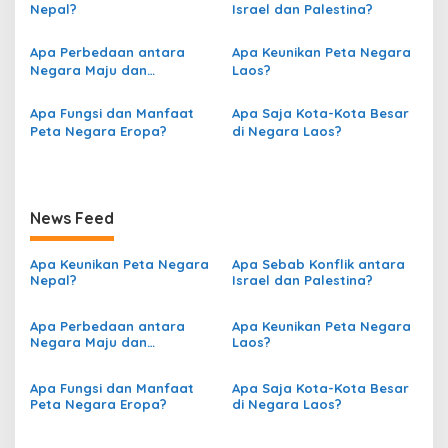
Nepal?
Israel dan Palestina?
a
s
Apa Perbedaan antara
Apa Keunikan Peta Negara
Negara Maju dan
Laos?
i
Berkembang berdasarkan
p
Peta?
Apa Fungsi dan Manfaat
Apa Saja Kota-Kota Besar
o
Peta Negara Eropa?
di Negara Laos?
s
News Feed
Apa Keunikan Peta Negara
Apa Sebab Konflik antara
Nepal?
Israel dan Palestina?
Apa Perbedaan antara
Apa Keunikan Peta Negara
Negara Maju dan
Laos?
Berkembang berdasarkan
Peta?
Apa Fungsi dan Manfaat
Apa Saja Kota-Kota Besar
Peta Negara Eropa?
di Negara Laos?