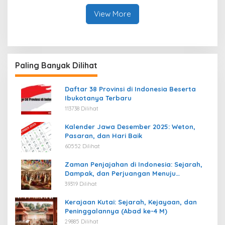
View More
Paling Banyak Dilihat
Daftar 38 Provinsi di Indonesia Beserta
Ibukotanya Terbaru
113738 Dilihat
Kalender Jawa Desember 2025: Weton,
Pasaran, dan Hari Baik
60552 Dilihat
Zaman Penjajahan di Indonesia: Sejarah,
Dampak, dan Perjuangan Menuju
Kemerdekaan
39319 Dilihat
Kerajaan Kutai: Sejarah, Kejayaan, dan
Peninggalannya (Abad ke-4 M)
29885 Dilihat