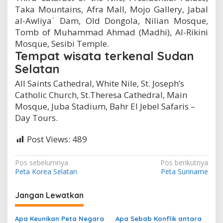
Taka Mountains, Afra Mall, Mojo Gallery, Jabal
al-Awliyaʾ Dam, Old Dongola, Nilian Mosque,
Tomb of Muhammad Ahmad (Madhi), Al-Rikini
Mosque, Sesibi Temple.
Tempat wisata terkenal Sudan
Selatan
All Saints Cathedral, White Nile, St. Joseph’s
Catholic Church, St.Theresa Cathedral, Main
Mosque, Juba Stadium, Bahr El Jebel Safaris –
Day Tours.
Post Views:
489
N
Pos sebelumnya
Pos berikutnya
Peta Korea Selatan
Peta Suriname
a
v
Jangan Lewatkan
i
g
Apa Keunikan Peta Negara
Apa Sebab Konflik antara