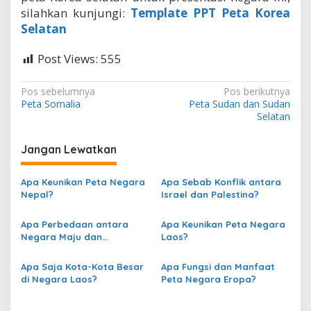
silahkan kunjungi:
Template PPT Peta Korea
Selatan
Post Views:
555
N
Pos sebelumnya
Pos berikutnya
Peta Somalia
Peta Sudan dan Sudan
a
Selatan
v
i
Jangan Lewatkan
g
Apa Keunikan Peta Negara
Apa Sebab Konflik antara
a
Nepal?
Israel dan Palestina?
s
Apa Perbedaan antara
Apa Keunikan Peta Negara
i
Negara Maju dan
Laos?
p
Berkembang berdasarkan
Peta?
o
Apa Saja Kota-Kota Besar
Apa Fungsi dan Manfaat
di Negara Laos?
Peta Negara Eropa?
s