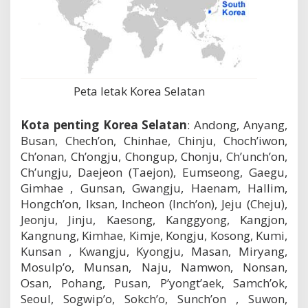
Peta letak Korea Selatan
Kota penting Korea Selatan
: Andong, Anyang,
Busan, Chech’on, Chinhae, Chinju, Choch’iwon,
Ch’onan, Ch’ongju, Chongup, Chonju, Ch’unch’on,
Ch’ungju, Daejeon (Taejon), Eumseong, Gaegu,
Gimhae , Gunsan, Gwangju, Haenam, Hallim,
Hongch’on, Iksan, Incheon (Inch’on), Jeju (Cheju),
Jeonju, Jinju, Kaesong, Kanggyong, Kangjon,
Kangnung, Kimhae, Kimje, Kongju, Kosong, Kumi,
Kunsan , Kwangju, Kyongju, Masan, Miryang,
Mosulp’o, Munsan, Naju, Namwon, Nonsan,
Osan, Pohang, Pusan, P’yongt’aek, Samch’ok,
Seoul, Sogwip’o, Sokch’o, Sunch’on , Suwon,