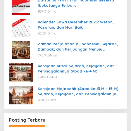
Ibukotanya Terbaru
113717 Dilihat
Kalender Jawa Desember 2025: Weton,
Pasaran, dan Hari Baik
60537 Dilihat
Zaman Penjajahan di Indonesia: Sejarah,
Dampak, dan Perjuangan Menuju
Kemerdekaan
39289 Dilihat
Kerajaan Kutai: Sejarah, Kejayaan, dan
Peninggalannya (Abad ke-4 M)
29867 Dilihat
Kerajaan Majapahit (Abad ke-13 M – 15 M):
Sejarah, Kejayaan, dan Peninggalannya
28018 Dilihat
Posting Terbaru