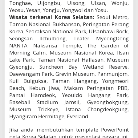
Tonghae, Uijongbu, Uisong, Ulsan, Wonju,
Yeosu, Yesan, Yongju, Yongwol dan Yosu.
Wisata terkenal Korea Selatan:
Seoul Metro,
Taman Nasional Bukhansan, Peringatan Perang
Korea, Seoraksan National Park, Ulsanbawi Rock,
Seongsan Ilchulbong, Teater MyeongDong
NANTA, Naksansa Temple, The Garden of
Morning Calm, Museum Nasional Korea, Ilsan
Lake Park, Taman Nasional Hallasan, Museum
Gyeongju, Suncheon Bay Wetland Reserve,
Daewangam Park, Grevin Museum, Panmunjom,
Kuil Bulguksa, Taman Hangang, Yongmeori
Beach, Kebun Jiwa, Makam Peringatan PBB,
Pantai Hamdeok, Yeouido Hangang Park,
Baseball Stadium Jamsil, Gyeongbokgung,
Museum Trickeye, Istana Changdeokgung,
Hyangiram Hermitage, Everland.
Jika anda membutuhkan template PowerPoint
peta Korea Selatan untuk presentasi negara ini,