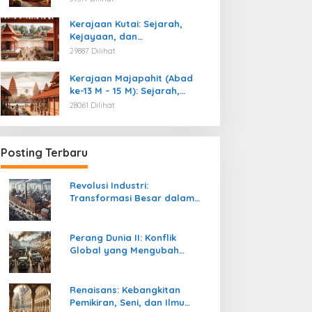
Kemerdekaan
Kerajaan Kutai: Sejarah,
Kejayaan, dan
Peninggalannya (Abad ke-4
29887 Dilihat
M)
Kerajaan Majapahit (Abad
ke-13 M – 15 M): Sejarah,
Kejayaan, dan
28061 Dilihat
Peninggalannya
Posting Terbaru
Revolusi Industri:
Transformasi Besar dalam
Sejarah Peradaban Manusia
Perang Dunia II: Konflik
Global yang Mengubah
Tatanan Politik, Sosial, dan
Peradaban Dunia
Renaisans: Kebangkitan
Pemikiran, Seni, dan Ilmu