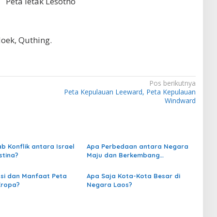
Peta letak Lesotho
oek, Quthing.
Pos berikutnya
Peta Kepulauan Leeward, Peta Kepulauan
Windward
b Konflik antara Israel
Apa Perbedaan antara Negara
stina?
Maju dan Berkembang
berdasarkan Peta?
si dan Manfaat Peta
Apa Saja Kota-Kota Besar di
Eropa?
Negara Laos?