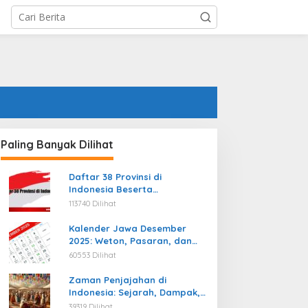
Paling Banyak Dilihat
Daftar 38 Provinsi di
Indonesia Beserta
Ibukotanya Terbaru
113740 Dilihat
Kalender Jawa Desember
2025: Weton, Pasaran, dan
Hari Baik
60553 Dilihat
Zaman Penjajahan di
Indonesia: Sejarah, Dampak,
dan Perjuangan Menuju
39319 Dilihat