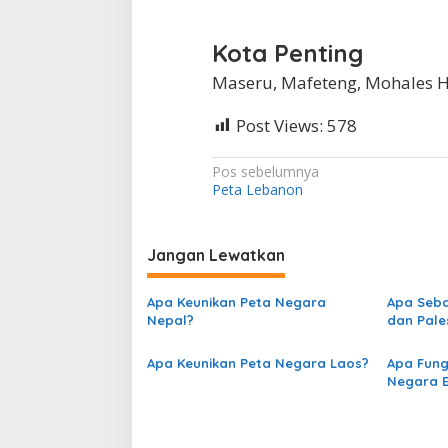
Kota Penting
Maseru, Mafeteng, Mohales H
Post Views:
578
N
Pos sebelumnya
Peta Lebanon
a
v
i
Jangan Lewatkan
g
Apa Keunikan Peta Negara
Apa Seba
a
Nepal?
dan Pale
s
Apa Keunikan Peta Negara Laos?
Apa Fung
i
Negara 
p
o