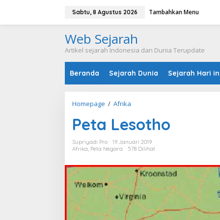
L
Tambahkan Menu
e
Sabtu, 8 Agustus 2026
w
a
Web Sejarah
t
i
Artikel sejarah Indonesia dan Dunia Terupdate
k
e
Beranda
Sejarah Dunia
Sejarah Hari in
k
o
n
t
Homepage
/
Afrika
P
e
e
n
Peta Lesotho
t
a
L
Supriyadi Pro
19 Januari 2019
e
Afrika
,
Peta Negara
578 Dilihat
s
o
t
h
o