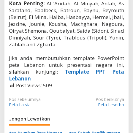
Kota Penting:
Al ‘Aridah, Al Minyah, Anfah, As
Sarafand, Baalbeck, Batroun, Baynu, Beyrouth
(Beirut), El Mina, Halba, Hasbayya, Hermel, Jbail,
Jezzine, Jounie, Kousha, Machghara, Nagoura,
Qiryat Shemona, Qoubalyat, Saida (Sidon), Sir ad
Dinniyah, Sour (Tyre), Trablous (Tripoli), Yunin,
Zahlah and Zgharta.
Jika anda membutuhkan template PowerPoint
peta Lebanon untuk presentasi negara ini,
silahkan kunjungi:
Template PPT Peta
Lebanon
Post Views:
509
N
Pos sebelumnya
Pos berikutnya
Peta Latvia
Peta Lesotho
a
v
Jangan Lewatkan
i
Apa Keunikan Peta Negara
Apa Sebab Konflik antara