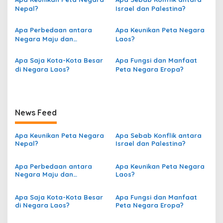
g
Nepal?
Israel dan Palestina?
a
s
Apa Perbedaan antara
Apa Keunikan Peta Negara
Negara Maju dan
Laos?
i
Berkembang berdasarkan
p
Peta?
Apa Saja Kota-Kota Besar
Apa Fungsi dan Manfaat
o
di Negara Laos?
Peta Negara Eropa?
s
News Feed
Apa Keunikan Peta Negara
Apa Sebab Konflik antara
Nepal?
Israel dan Palestina?
Apa Perbedaan antara
Apa Keunikan Peta Negara
Negara Maju dan
Laos?
Berkembang berdasarkan
Peta?
Apa Saja Kota-Kota Besar
Apa Fungsi dan Manfaat
di Negara Laos?
Peta Negara Eropa?