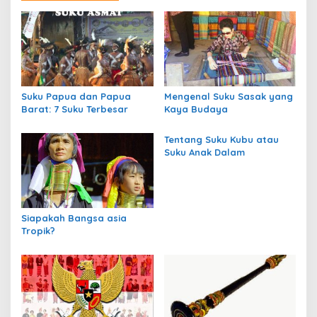
g
a
s
i
p
Suku Papua dan Papua
Mengenal Suku Sasak yang
o
Barat: 7 Suku Terbesar
Kaya Budaya
s
Tentang Suku Kubu atau
Suku Anak Dalam
Siapakah Bangsa asia
Tropik?