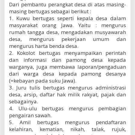
Dari pembantu perangkat desa di atas masing-
w
a
masing bertugas sebagai berikut :
B
1. Kuwu bertugas seperti kepala desa dalam
a
masyarakat orang Jawa. Yaitu : mengurus
r
a
rumah tangga desa, mengadakan musyawarah
t
desa, mengurus pekerjaan umum dan
mengurus harta benda desa.
2. Kokolot bertugas menyampaikan perintah
dan informasi dan pamong desa kepada
warganya, juga membawa laporan/pengaduan
dari warga desa kepada pamong desanya
(=kebayan pada suku Jawa).
3. Juru tulis bertugas mengurus administrasi
desa, arsip, daftar hak milik rakyat, pajak dan
sebagainya.
4. Ulu-ulu bertugas mengurus pembagian
pengairan sawah.
5. Amil bertugas mengurus pendaftaran
kelahiran, kematian, nikah, talak, rujuk,