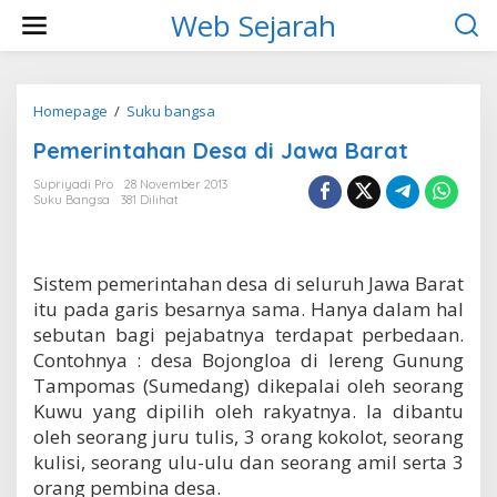
L
Web Sejarah
e
w
a
t
i
Homepage
/
Suku bangsa
P
k
e
Pemerintahan Desa di Jawa Barat
e
m
k
e
Supriyadi Pro
28 November 2013
o
r
Suku Bangsa
381 Dilihat
n
i
t
n
e
t
n
a
Sistem pemerintahan desa di seluruh Jawa Barat
h
itu pada garis besarnya sama. Hanya dalam hal
a
n
sebutan bagi pejabatnya terdapat perbedaan.
D
Contohnya : desa Bojongloa di lereng Gunung
e
Tampomas (Sumedang) dikepalai oleh seorang
s
Kuwu yang dipilih oleh rakyatnya. Ia dibantu
a
d
oleh seorang juru tulis, 3 orang kokolot, seorang
i
kulisi, seorang ulu-ulu dan seorang amil serta 3
J
orang pembina desa.
a