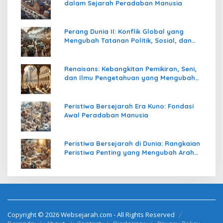
dalam Sejarah Peradaban Manusia
Perang Dunia II: Konflik Global yang
Mengubah Tatanan Politik, Sosial, dan
Peradaban Dunia
Renaisans: Kebangkitan Pemikiran, Seni,
dan Ilmu Pengetahuan yang Mengubah
Peradaban Dunia
Peristiwa Bersejarah Era Kuno: Fondasi
Awal Peradaban Manusia
Peristiwa Bersejarah di Dunia: Rangkaian
Peristiwa Penting yang Mengubah Arah
Peradaban Manusia
Copyright © 2026 Websejarah.com - All Rights Reserved