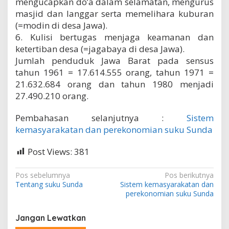
mengucapkan do’a dalam selamatan, mengurus
masjid dan langgar serta memelihara kuburan
(=modin di desa Jawa).
6. Kulisi bertugas menjaga keamanan dan
ketertiban desa (=jagabaya di desa Jawa).
Jumlah penduduk Jawa Barat pada sensus
tahun 1961 = 17.614.555 orang, tahun 1971 =
21.632.684 orang dan tahun 1980 menjadi
27.490.210 orang.
Pembahasan selanjutnya :
Sistem
kemasyarakatan dan perekonomian suku Sunda
Post Views:
381
N
Pos sebelumnya
Pos berikutnya
Tentang suku Sunda
Sistem kemasyarakatan dan
a
perekonomian suku Sunda
v
i
Jangan Lewatkan