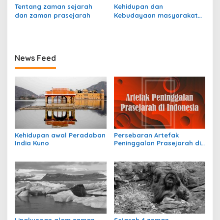
Tentang zaman sejarah
Kehidupan dan
dan zaman prasejarah
Kebudayaan masyarakat
perundagian
News Feed
Kehidupan awal Peradaban
Persebaran Artefak
India Kuno
Peninggalan Prasejarah di
Indonesia
Lingkungan alam zaman
Sejarah 4 zaman