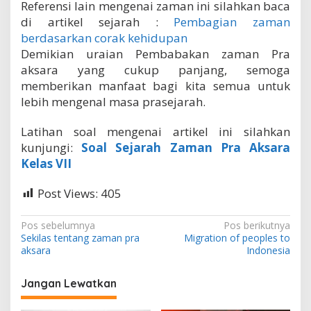
Referensi lain mengenai zaman ini silahkan baca
di artikel sejarah :
Pembagian zaman
berdasarkan corak kehidupan
Demikian uraian Pembabakan zaman Pra
aksara yang cukup panjang, semoga
memberikan manfaat bagi kita semua untuk
lebih mengenal masa prasejarah.
Latihan soal mengenai artikel ini silahkan
kunjungi:
Soal Sejarah Zaman Pra Aksara
Kelas VII
Post Views:
405
N
Pos sebelumnya
Pos berikutnya
Sekilas tentang zaman pra
Migration of peoples to
a
aksara
Indonesia
v
i
Jangan Lewatkan
g