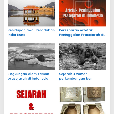
a
s
i
p
Kehidupan awal Peradaban
Persebaran Artefak
o
India Kuno
Peninggalan Prasejarah di
s
Indonesia
Lingkungan alam zaman
Sejarah 4 zaman
prasejarah di Indonesia
perkembangan bumi