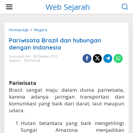
L
Web Sejarah
e
w
a
t
i
Homepage
/
Negara
P
k
a
Pariwisata Brazil dan hubungan
e
r
k
i
dengan Indonesia
o
w
n
i
Supriyadi Pro
30 Oktober 2013
t
Negara
358 Dilihat
s
e
a
n
t
a
Pariwisata
B
r
Brazil sangat maju dalam dunia pariwisata,
a
karena adanya jaringan transportasi dan
z
komunikasi yang baik dari darat, laut maupun
i
udara.
l
d
a
Hutan belantara yang baik mengelilingi
n
Sungai Amazona menjadikan
h