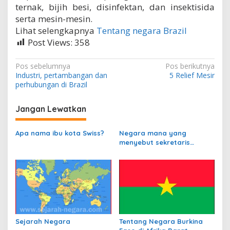
ternak, bijih besi, disinfektan, dan insektisida
serta mesin-mesin.
Lihat selengkapnya
Tentang negara Brazil
Post Views:
358
N
Pos sebelumnya
Pos berikutnya
Industri, pertambangan dan
5 Relief Mesir
a
perhubungan di Brazil
v
i
Jangan Lewatkan
g
Apa nama ibu kota Swiss?
Negara mana yang
a
menyebut sekretaris
s
departemen
perbendaharaannya
i
sebagai Kanselir
p
Bendahara?
o
s
Sejarah Negara
Tentang Negara Burkina