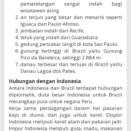
pemandangan sangat indah bagi
u
b
wisatawan asing.
u
air terjun yang besar dan menarik seperti
n
Iguacu dan Paulo Afonso.
g
jembatan indah dari Recife.
a
n
teluk yang indah dari Guanabara
d
gedung pencakar langit di kota Sao Paulo.
e
gunung tertinggi di Brazil yaitu Gunung
n
g
Pico da Bandeira, setinggi 2.884 m.
a
danau terbesar dan terluas di Brazil yaitu
n
Danau Lagoa dos Pates.
I
n
Hubungan dengan Indonesia
d
Antara Indonesia dan Brazil terdapat hubungan
o
n
diplomatik, duta besar Indonesia untuk Brazil
e
merangkap pula untuk negara Peru.
s
Kerja sama perdagangan dalam hal pasaran
i
kopi di dunia, dan juga untuk karet. Ekspor
a
Indonesia meliputi karet alam dan pakaian jadi.
Impor Indonesia meliputi gula, madu, makanan