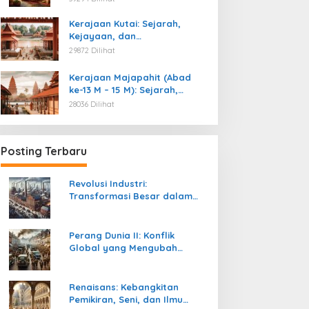
Kemerdekaan
Kerajaan Kutai: Sejarah,
Kejayaan, dan
Peninggalannya (Abad ke-4
29872 Dilihat
M)
Kerajaan Majapahit (Abad
ke-13 M – 15 M): Sejarah,
Kejayaan, dan
28036 Dilihat
Peninggalannya
Posting Terbaru
Revolusi Industri:
Transformasi Besar dalam
Sejarah Peradaban Manusia
Perang Dunia II: Konflik
Global yang Mengubah
Tatanan Politik, Sosial, dan
Peradaban Dunia
Renaisans: Kebangkitan
Pemikiran, Seni, dan Ilmu