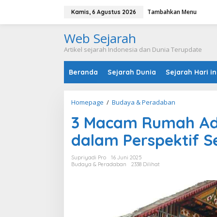
L
Tambahkan Menu
e
Kamis, 6 Agustus 2026
w
a
Web Sejarah
t
i
Artikel sejarah Indonesia dan Dunia Terupdate
k
e
Beranda
Sejarah Dunia
Sejarah Hari in
k
o
n
t
Homepage
/
Budaya & Peradaban
3
e
M
n
3 Macam Rumah Ad
a
c
dalam Perspektif 
a
m
R
Supriyadi Pro
16 Juni 2025
u
Budaya & Peradaban
2338 Dilihat
m
a
h
A
d
a