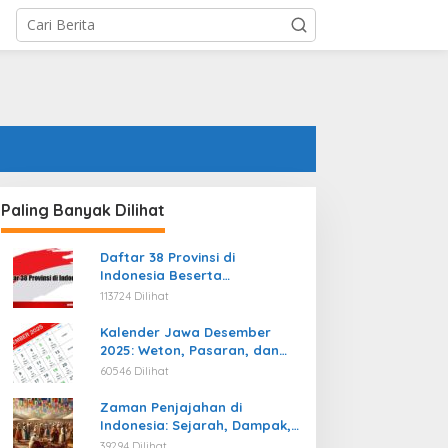
Paling Banyak Dilihat
Daftar 38 Provinsi di
Indonesia Beserta
Ibukotanya Terbaru
113724 Dilihat
Kalender Jawa Desember
2025: Weton, Pasaran, dan
Hari Baik
60546 Dilihat
Zaman Penjajahan di
Indonesia: Sejarah, Dampak,
dan Perjuangan Menuju
39294 Dilihat