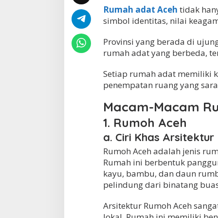
e
Rumah adat Aceh
tidak hany
r
simbol identitas, nilai keaga
s
p
Provinsi yang berada di ujung
e
rumah adat yang berbeda, ter
k
t
i
Setiap rumah adat memiliki k
f
penempatan ruang yang sarat
S
e
Macam-Macam Ru
j
a
1. Rumoh Aceh
r
a
a. Ciri Khas Arsitekt
h
d
Rumoh Aceh adalah jenis ruma
a
Rumah ini berbentuk panggun
n
kayu, bambu, dan daun rumbi
B
u
pelindung dari binatang buas
d
a
Arsitektur Rumoh Aceh sangat
y
lokal. Rumah ini memiliki be