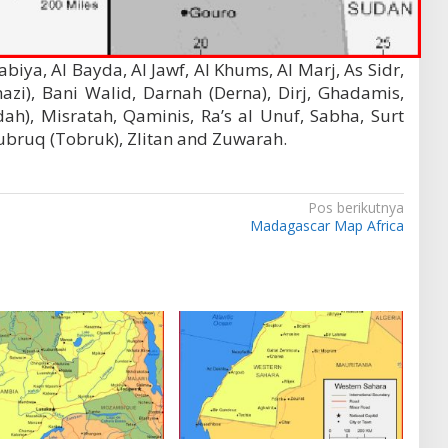
dabiya, Al Bayda, Al Jawf, Al Khums, Al Marj, As Sidr,
zi), Bani Walid, Darnah (Derna), Dirj, Ghadamis,
h), Misratah, Qaminis, Ra’s al Unuf, Sabha, Surt
 Tubruq (Tobruk), Zlitan and Zuwarah.
Pos berikutnya
Madagascar Map Africa