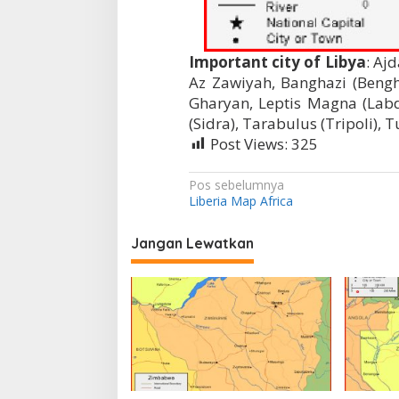
Important city of Libya
: Aj
Az Zawiyah, Banghazi (Bengha
Gharyan, Leptis Magna (Labda
(Sidra), Tarabulus (Tripoli),
Post Views:
325
N
Pos sebelumnya
Liberia Map Africa
a
v
Jangan Lewatkan
i
g
a
s
i
p