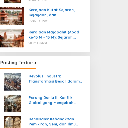
Kemerdekaan
Kerajaan Kutai: Sejarah,
Kejayaan, dan
Peninggalannya (Abad ke-4
29887 Dilihat
M)
Kerajaan Majapahit (Abad
ke-13 M – 15 M): Sejarah,
Kejayaan, dan
28061 Dilihat
Peninggalannya
Posting Terbaru
Revolusi Industri:
Transformasi Besar dalam
Sejarah Peradaban Manusia
Perang Dunia II: Konflik
Global yang Mengubah
Tatanan Politik, Sosial, dan
Peradaban Dunia
Renaisans: Kebangkitan
Pemikiran, Seni, dan Ilmu