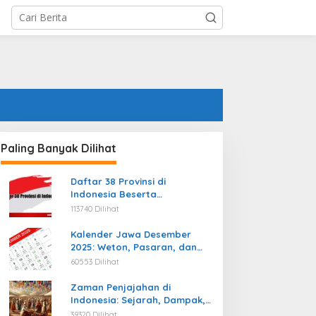
Paling Banyak Dilihat
Daftar 38 Provinsi di
Indonesia Beserta
Ibukotanya Terbaru
113740 Dilihat
Kalender Jawa Desember
2025: Weton, Pasaran, dan
Hari Baik
60553 Dilihat
Zaman Penjajahan di
Indonesia: Sejarah, Dampak,
dan Perjuangan Menuju
39320 Dilihat