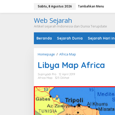
L
Tambahkan Menu
e
Sabtu, 8 Agustus 2026
w
a
Web Sejarah
t
i
Artikel sejarah Indonesia dan Dunia Terupdate
k
e
Beranda
Sejarah Dunia
Sejarah Hari in
k
o
n
t
Homepage
/
Africa Map
L
e
i
n
Libya Map Africa
b
y
a
Supriyadi Pro
12 April 2019
M
Africa Map
325 Dilihat
a
p
A
f
r
i
c
a