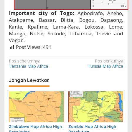
Important city of Togo:
Agbodrafo, Aneho,
Atakpame, Bassar, Blitta, Bogou, Dapaong,
Kante, Kpalime, Lama-Kara, Lokossa, Lome,
Mango, Notse, Sokode, Tchamba, Tsevie and
Vogan.
Post Views:
491
N
Pos sebelumnya
Pos berikutnya
Tanzania Map Africa
Tunisia Map Africa
a
v
Jangan Lewatkan
i
g
a
s
i
p
Zimbabwe Map Africa High
Zambia Map Africa High
Resolution
Resolution