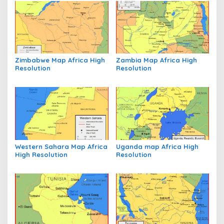
Zimbabwe Map Africa High
Zambia Map Africa High
Resolution
Resolution
Western Sahara Map Africa
Uganda map Africa High
High Resolution
Resolution