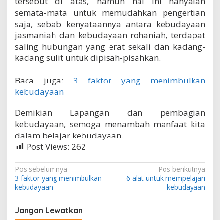
tersebut di atas, namun hal ini hanyalah
semata-mata untuk memudahkan pengertian
saja, sebab kenyataannya antara kebudayaan
jasmaniah dan kebudayaan rohaniah, terdapat
saling hubungan yang erat sekali dan kadang-
kadang sulit untuk dipisah-pisahkan.
Baca juga:
3 faktor yang menimbulkan
kebudayaan
Demikian Lapangan dan pembagian
kebudayaan, semoga menambah manfaat kita
dalam belajar kebudayaan.
Post Views:
262
N
Pos sebelumnya
Pos berikutnya
3 faktor yang menimbulkan
6 alat untuk mempelajari
a
kebudayaan
kebudayaan
v
i
Jangan Lewatkan