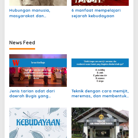
Hubungan manusia,
6 manfaat mempelajari
masyarakat dan
sejarah kebudayaan
kebudayaan
News Feed
Jenis tarian adat dari
Teknik dengan cara memijit,
daerah Bugis yang
meremas, dan membentuk
dimainkan secara
sesuai bentuk yang
berkelompok disebut ….
diinginkan disebut teknik
apa?