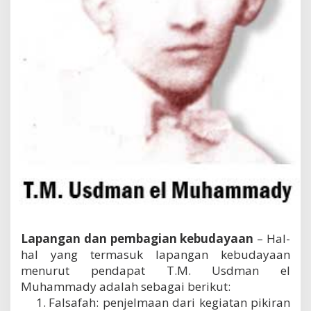
k
e
b
u
d
a
y
a
a
n
Lapangan dan pembagian kebudayaan
– Hal-
hal yang termasuk lapangan kebudayaan
menurut pendapat T.M. Usdman el
Muhammady adalah sebagai berikut:
Falsafah: penjelmaan dari kegiatan pikiran