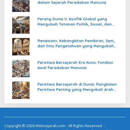
dalam Sejarah Peradaban Manusia
Perang Dunia II: Konflik Global yang
Mengubah Tatanan Politik, Sosial, dan
Peradaban Dunia
Renaisans: Kebangkitan Pemikiran, Seni,
dan Ilmu Pengetahuan yang Mengubah
Peradaban Dunia
Peristiwa Bersejarah Era Kuno: Fondasi
Awal Peradaban Manusia
Peristiwa Bersejarah di Dunia: Rangkaian
Peristiwa Penting yang Mengubah Arah
Peradaban Manusia
Copyright © 2026 Websejarah.com - All Rights Reserved