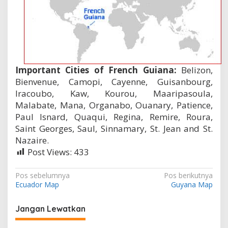
Important Cities of French Guiana:
Belizon,
Bienvenue, Camopi, Cayenne, Guisanbourg,
Iracoubo, Kaw, Kourou, Maaripasoula,
Malabate, Mana, Organabo, Ouanary, Patience,
Paul Isnard, Quaqui, Regina, Remire, Roura,
Saint Georges, Saul, Sinnamary, St. Jean and St.
Nazaire.
Post Views:
433
N
Pos sebelumnya
Pos berikutnya
Ecuador Map
Guyana Map
a
v
Jangan Lewatkan
i