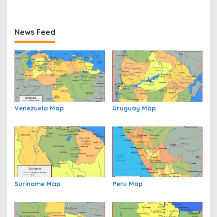
News Feed
Venezuela Map
Uruguay Map
Suriname Map
Peru Map