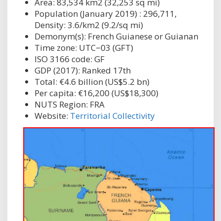
Area: 83,534 km2 (32,253 sq mi)
Population (January 2019) : 296,711,
Density: 3.6/km2 (9.2/sq mi)
Demonym(s): French Guianese or Guianan
Time zone: UTC−03 (GFT)
ISO 3166 code: GF
GDP (2017): Ranked 17th
Total: €4.6 billion (US$5.2 bn)
Per capita: €16,200 (US$18,300)
NUTS Region: FRA
Website:
Territorial Collectivity