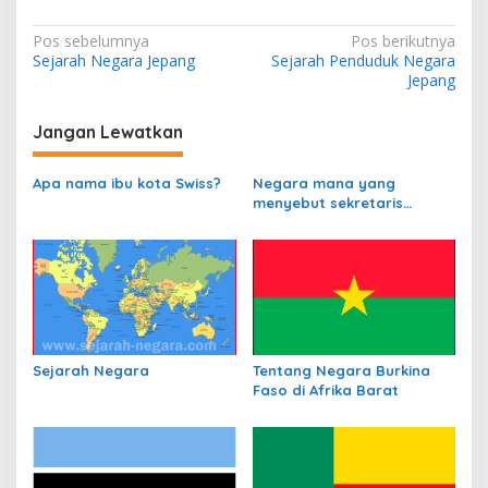
N
Pos sebelumnya
Pos berikutnya
Sejarah Negara Jepang
Sejarah Penduduk Negara
a
Jepang
v
i
Jangan Lewatkan
g
Apa nama ibu kota Swiss?
Negara mana yang
a
menyebut sekretaris
s
departemen
perbendaharaannya
i
sebagai Kanselir
p
Bendahara?
o
s
Sejarah Negara
Tentang Negara Burkina
Faso di Afrika Barat