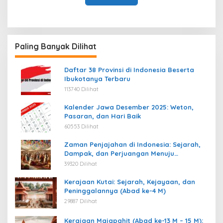
Paling Banyak Dilihat
Daftar 38 Provinsi di Indonesia Beserta
Ibukotanya Terbaru
113740 Dilihat
Kalender Jawa Desember 2025: Weton,
Pasaran, dan Hari Baik
60553 Dilihat
Zaman Penjajahan di Indonesia: Sejarah,
Dampak, dan Perjuangan Menuju
Kemerdekaan
39320 Dilihat
Kerajaan Kutai: Sejarah, Kejayaan, dan
Peninggalannya (Abad ke-4 M)
29887 Dilihat
Kerajaan Majapahit (Abad ke-13 M – 15 M):