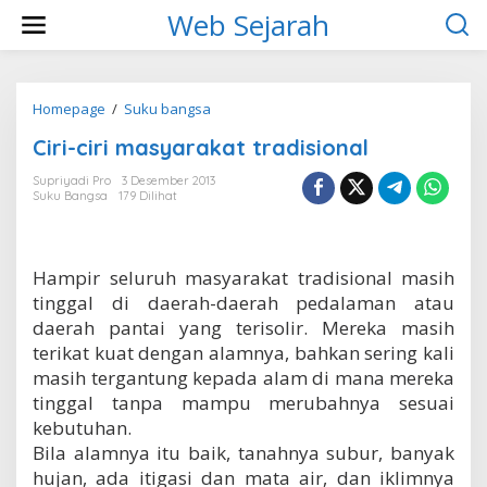
L
Web Sejarah
e
w
a
t
i
Homepage
/
Suku bangsa
C
k
i
Ciri-ciri masyarakat tradisional
e
r
k
i
Supriyadi Pro
3 Desember 2013
o
-
Suku Bangsa
179 Dilihat
n
c
t
i
e
r
n
i
Hampir seluruh masyarakat tradisional masih
m
tinggal di daerah-daerah pedalaman atau
a
s
daerah pantai yang terisolir. Mereka masih
y
terikat kuat dengan alamnya, bahkan sering kali
a
masih tergantung kepada alam di mana mereka
r
tinggal tanpa mampu merubahnya sesuai
a
k
kebutuhan.
a
Bila alamnya itu baik, tanahnya subur, banyak
t
hujan, ada itigasi dan mata air, dan iklimnya
t