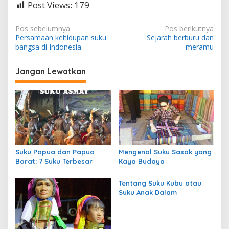
Post Views:
179
N
Pos sebelumnya
Pos berikutnya
Persamaan kehidupan suku
Sejarah berburu dan
a
bangsa di Indonesia
meramu
v
i
Jangan Lewatkan
g
a
s
i
p
Suku Papua dan Papua
Mengenal Suku Sasak yang
o
Barat: 7 Suku Terbesar
Kaya Budaya
s
Tentang Suku Kubu atau
Suku Anak Dalam