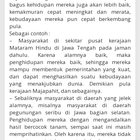
bagus kehidupan mereka juga akan lebih baik,
r
a
kemakmuran cepat meningkat dan merata,
d
kebudayaan mereka pun cepat berkembang
i
pula.
s
i
Sebagai contoh :
o
– Masyarakat di sekitar pusat kerajaan
n
Mataram Hindu di Jawa Tengah pada jaman
a
dahulu. Karena alamnya baik, maka
l
penghidupan mereka baik, sehingga mereka
mampu membentuk pemerintahan yang kuat,
dan dapat menghasilkan suatu kebudayaan
yang menakjubkan dunia. Demikian pula
kerajaan Majapahit, dan sebagainya.
– Sebaliknya masyarakat di daerah yang jelek
alamnya, misalnya masyarakat di daerah
pegunungan seribu di Jawa bagian selatan.
Penghidupan mereka dengan mengandalkan
hasil bercocok tanam, sempai saat ini masih
memprihatinkan. Oleh karena itu, mereka tidak