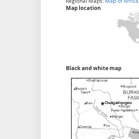
Regional Maps:
Map of Africa
Map location
Black and white map