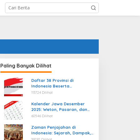
Paling Banyak Dilihat
Daftar 38 Provinsi di
Indonesia Beserta
Ibukotanya Terbaru
113724 Dilihat
Kalender Jawa Desember
2025: Weton, Pasaran, dan
Hari Baik
60546 Dilihat
Zaman Penjajahan di
Indonesia: Sejarah, Dampak,
dan Perjuangan Menuju
39292 Dilihat