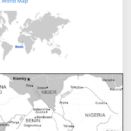
,
World Map