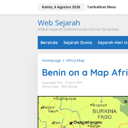
L
Tambahkan Menu
e
Kamis, 6 Agustus 2026
w
a
Web Sejarah
t
i
Artikel sejarah Indonesia dan Dunia Terupdate
k
e
Beranda
Sejarah Dunia
Sejarah Hari in
k
o
n
t
Homepage
/
Africa Map
B
e
e
n
Benin on a Map Afr
n
i
n
Supriyadi Pro
8 April 2019
o
Africa Map
509 Dilihat
n
a
M
a
p
A
f
r