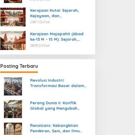
Kemerdekaan
Kerajaan Kutai: Sejarah,
Kejayaan, dan
Peninggalannya (Abad ke-4
29871 Dilihat
M)
Kerajaan Majapahit (Abad
ke-13 M – 15 M): Sejarah,
Kejayaan, dan
28033 Dilihat
Peninggalannya
Posting Terbaru
Revolusi Industri:
Transformasi Besar dalam
Sejarah Peradaban Manusia
Perang Dunia II: Konflik
Global yang Mengubah
Tatanan Politik, Sosial, dan
Peradaban Dunia
Renaisans: Kebangkitan
Pemikiran, Seni, dan Ilmu