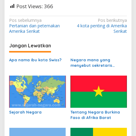
Post Views:
366
N
Pos sebelumnya
Pos berikutnya
Pertanian dan peternakan
4 kota penting di Amerika
a
Amerika Serikat
Serikat
v
i
Jangan Lewatkan
g
Apa nama ibu kota Swiss?
Negara mana yang
a
menyebut sekretaris
s
departemen
perbendaharaannya
i
sebagai Kanselir
p
Bendahara?
o
s
Sejarah Negara
Tentang Negara Burkina
Faso di Afrika Barat