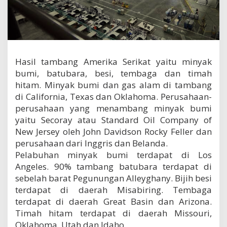
p
e
r
t
a
m
Hasil tambang Amerika Serikat yaitu minyak
b
a
bumi, batubara, besi, tembaga dan timah
n
hitam. Minyak bumi dan gas alam di tambang
g
di California, Texas dan Oklahoma. Perusahaan-
a
n
perusahaan yang menambang minyak bumi
d
yaitu Secoray atau Standard Oil Company of
a
New Jersey oleh John Davidson Rocky Feller dan
n
perusahaan dari Inggris dan Belanda.
p
e
Pelabuhan minyak bumi terdapat di Los
r
Angeles. 90% tambang batubara terdapat di
i
sebelah barat Pegunungan Alleyghany. Bijih besi
n
terdapat di daerah Misabiring. Tembaga
d
u
terdapat di daerah Great Basin dan Arizona.
s
Timah hitam terdapat di daerah Missouri,
t
Oklahoma, Utah dan Idaho.
r