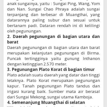
anak sungainya, yaitu : Sungai Ping, Wang, Yom
i
l
dan Nan. Sungai Chao Phraya adalah sungai
a
terpanjang dan terbesar di Muangthai, yang
n
datarannya paling subur dan sesuai untuk
d
bertanam padi. Dataran rendah ini di kelilingi
oleh pegunungan.
2. Daerah pegunungan di bagian utara dan
barat
Daerah pegunungan di bagian utara dan barat
merupakan kelanjutan pegunungan di Birma.
Puncak tertingginya yaitu gunung Inthanon
dengan ketinggian 2.570 meter.
3. Pegunungan Plato Korat di bagian timur
Plato adalah suatu daerah yang datar dan tinggi
letaknya. Plato Korat merupakan pegunungan
kapur. Tanah pegunungan Plato tandus dan
irigasi kurang baik. Sumber mata air berasal
dari Sungai Mekong, sungai utama Kamboja.
4. Semenanjung Muangthai di selatan