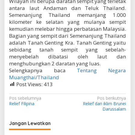
Wilayah ini berupa daratan sempit yang terletak
antara laut Andaman dan Teluk Thailand.
Semenanjung Thailand memanjang 1.000
kilometer ke selatan yang mulanya sempit
kemudian melebar hingga perbatasan Malaysia.
Bagian yang sempit dari Semenanjung Thailand
adalah Tanah Genting Kra. Tanah Genting yaitu
sebidang tanah sempit yang sebelah-
menyebelah dibatasi oleh laut dan
menghubungkan 2 daratan yang luas.
Selengkapnya baca
Tentang Negara
Muangthai/Thailand
Post Views:
413
N
Pos sebelumnya
Pos berikutnya
Relief Filipina
Relief dan iklim Brunei
a
Darussalam
v
i
Jangan Lewatkan
g