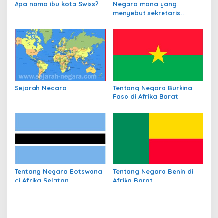
Apa nama ibu kota Swiss?
Negara mana yang
a
menyebut sekretaris
s
departemen
perbendaharaannya
i
sebagai Kanselir
p
Bendahara?
o
s
Sejarah Negara
Tentang Negara Burkina
Faso di Afrika Barat
Tentang Negara Botswana
Tentang Negara Benin di
di Afrika Selatan
Afrika Barat