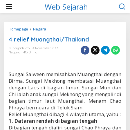
L
Web Sejarah
e
w
a
t
i
Homepage
/
Negara
4
k
r
4 relief Muangthai/Thailand
e
e
k
l
Supriyadi Pro
4 November 2013
o
i
Negara
413 Dilihat
n
e
t
f
e
M
n
u
Sungai Salween memisahkan Muangthai dengan
a
Birma. Sungai Mekhong membatasi Muangthai
n
g
dengan Laos di bagian timur. Sungai Mun dan
t
Chi ialah anak sungai Mekhong yang mengalir di
h
bagian timur laut Muangthai. Menam Chao
a
Phraya bermuara di Teluk Siam.
i
/
Relief Muangthai dibagi 4 wilayah utama, yaitu :
T
1. Dataran rendah di bagian tengah
h
Dibagian tengah dialiri sungai Chao Phraya dan
a