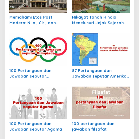
p
o
Memahami Etos Post
Hikayat Tanah Hindia:
s
Modern: Nilai, Ciri, dan
Menelusuri Jejak Sejarah
Dampaknya dalam
Nusantara dalam Lintasan
Masyarakat Kontemporer
Waktu Kolonial
100 Pertanyaan dan
87 Pertanyaan dan
Jawaban seputar
Jawaban seputar Amerika
Olimpiade
Selatan
100 Pertanyaan dan
100 pertanyaan dan
Jawaban seputar Agama
jawaban filsafat