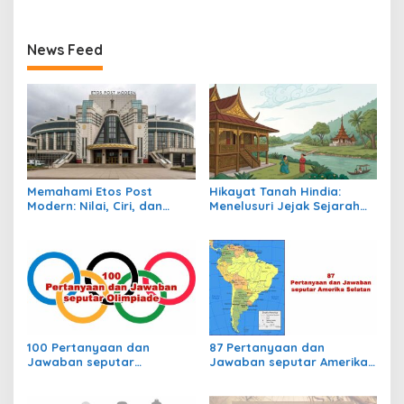
News Feed
Memahami Etos Post
Hikayat Tanah Hindia:
Modern: Nilai, Ciri, dan
Menelusuri Jejak Sejarah
Dampaknya dalam
Nusantara dalam Lintasan
Masyarakat Kontemporer
Waktu Kolonial
100 Pertanyaan dan
87 Pertanyaan dan
Jawaban seputar
Jawaban seputar Amerika
Olimpiade
Selatan