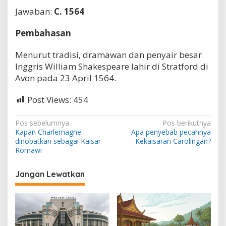
h
Jawaban:
C. 1564
i
r
Pembahasan
p
a
d
Menurut tradisi, dramawan dan penyair besar
a
Inggris William Shakespeare lahir di Stratford di
t
Avon pada 23 April 1564.
a
h
u
Post Views:
454
n
?
N
Pos sebelumnya
Pos berikutnya
Kapan Charlemagne
Apa penyebab pecahnya
a
dinobatkan sebagai Kaisar
Kekaisaran Carolingan?
v
Romawi
i
Jangan Lewatkan
g
a
s
i