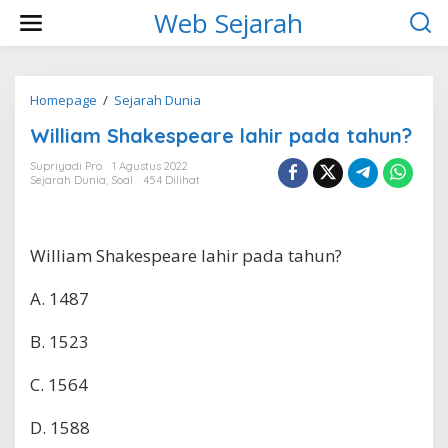
L
Web Sejarah
e
w
a
t
i
Homepage
/
Sejarah Dunia
W
k
i
William Shakespeare lahir pada tahun?
e
l
k
l
Supriyadi Pro
1 Agustus 2022
o
i
Sejarah Dunia
,
Soal
454 Dilihat
n
a
t
m
e
S
n
h
William Shakespeare lahir pada tahun?
a
k
A. 1487
e
s
p
B. 1523
e
a
C. 1564
r
e
l
D. 1588
a