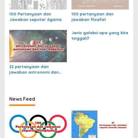
a
u
100 Pertanyaan dan
100 pertanyaan dan
h
Jawaban seputar Agama
jawaban filsafat
d
a
r
Jenis galaksi apa yang kita
i
tinggali?
m
a
t
a
h
22 pertanyaan dan
a
jawaban astronomi dan
r
luar angkasa
i
a
d
a
News Feed
l
a
h
?