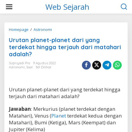
L
Web Sejarah
e
w
a
t
i
Homepage
/
Astronomi
U
k
r
Urutan planet-planet dari yang
e
u
k
t
terdekat hingga terjauh dari matahari
o
a
adalah?
n
n
t
p
Supriyadi Pro
9 Agustus 2022
e
l
Astronomi
,
Soal
361 Dilihat
n
a
n
e
t
Urutan planet-planet dari yang terdekat hingga
-
terjauh dari matahari adalah?
p
l
Jawaban
: Merkurius (planet terdekat dengan
a
n
Matahari), Venus (
Planet
terdekat kedua dengan
e
Matahari), Bumi (Ketiga), Mars (Keempat) dan
t
Jupiter (Kelima)
d