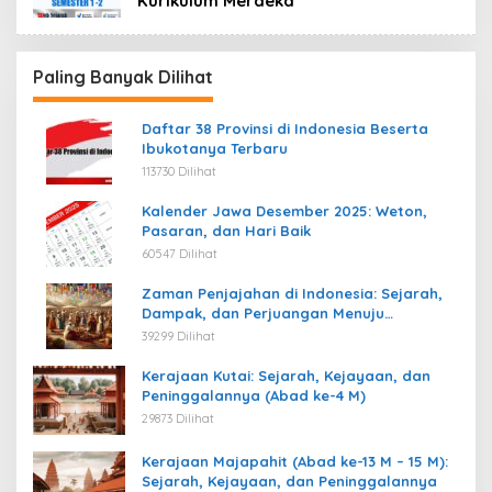
Kurikulum Merdeka
Paling Banyak Dilihat
Daftar 38 Provinsi di Indonesia Beserta
Ibukotanya Terbaru
113730 Dilihat
Kalender Jawa Desember 2025: Weton,
Pasaran, dan Hari Baik
60547 Dilihat
Zaman Penjajahan di Indonesia: Sejarah,
Dampak, dan Perjuangan Menuju
Kemerdekaan
39299 Dilihat
Kerajaan Kutai: Sejarah, Kejayaan, dan
Peninggalannya (Abad ke-4 M)
29873 Dilihat
Kerajaan Majapahit (Abad ke-13 M – 15 M):
Sejarah, Kejayaan, dan Peninggalannya