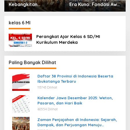
Kebangkitan
Era Kuno: Fondasi Awal
Pemikiran, Seni, dan
Peradaban Manusia
Ilmu Pengetahuan
yang Mengubah
kelas 6 MI
Peradaban Dunia
Perangkat Ajar Kelas 6 SD/MI
Kurikulum Merdeka
Paling Banyak Dilihat
Daftar 38 Provinsi di Indonesia Beserta
Ibukotanya Terbaru
113743 Dilihat
Kalender Jawa Desember 2025: Weton,
Pasaran, dan Hari Baik
60554 Dilihat
Zaman Penjajahan di Indonesia: Sejarah,
Dampak, dan Perjuangan Menuju
Kemerdekaan