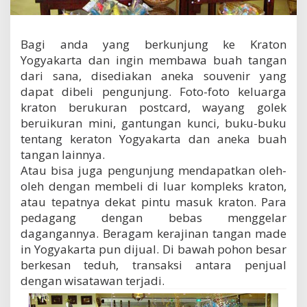
a
r
t
Bagi anda yang berkunjung ke Kraton
a
u
Yogyakarta dan ingin membawa buah tangan
n
dari sana, disediakan aneka souvenir yang
t
dapat dibeli pengunjung. Foto-foto keluarga
u
kraton berukuran postcard, wayang golek
k
w
beruikuran mini, gantungan kunci, buku-buku
i
tentang keraton Yogyakarta dan aneka buah
s
tangan lainnya.
a
Atau bisa juga pengunjung mendapatkan oleh-
t
a
oleh dengan membeli di luar kompleks kraton,
w
atau tepatnya dekat pintu masuk kraton. Para
a
pedagang dengan bebas menggelar
n
dagangannya. Beragam kerajinan tangan made
in Yogyakarta pun dijual. Di bawah pohon besar
berkesan teduh, transaksi antara penjual
dengan wisatawan terjadi.