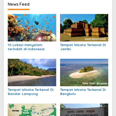
News Feed
10 Lokasi menyelam
Tempat Wisata Terkenal Di
terindah di Indonesia
Jambi
Tempat Wisata Terkenal Di
Tempat Wisata Terkenal Di
Bandar Lampung
Bengkulu