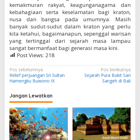
kemakmuran rakyat, keagunganagama dan
kebahagiaan serta keselamatan bagi kraton,
nusa dan bangsa pada umumnya. Masih
banyak sudut-sudut dalam kraton yang perlu
kita ketahui, bagaimanapun, sepenggal warisan
yang tertinggal dari sejarah masa lampau
sangat bermanfaat bagi generasi masa kini.
Post Views:
218
N
Pos sebelumnya
Pos berikutnya
Relief perjuangan Sri Sultan
Sejarah Pura Bukit Sari
a
Hamengku Buwono IX
Sangeh di Bali
v
i
Jangan Lewatkan
g
a
s
i