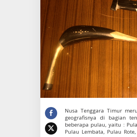
o
n
a
l
K
h
a
s
N
u
s
a
T
e
n
g
g
a
r
a
Nusa Tenggara Timur merup
T
geografisnya di bagian ten
i
beberapa pulau, yaitu : Pul
m
Pulau Lembata, Pulau Rote,
u
r