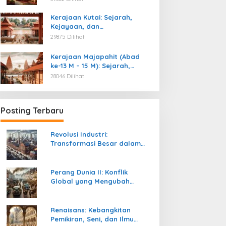
Kemerdekaan
Kerajaan Kutai: Sejarah,
Kejayaan, dan
Peninggalannya (Abad ke-4
29875 Dilihat
M)
Kerajaan Majapahit (Abad
ke-13 M – 15 M): Sejarah,
Kejayaan, dan
28046 Dilihat
Peninggalannya
Posting Terbaru
Revolusi Industri:
Transformasi Besar dalam
Sejarah Peradaban Manusia
Perang Dunia II: Konflik
Global yang Mengubah
Tatanan Politik, Sosial, dan
Peradaban Dunia
Renaisans: Kebangkitan
Pemikiran, Seni, dan Ilmu