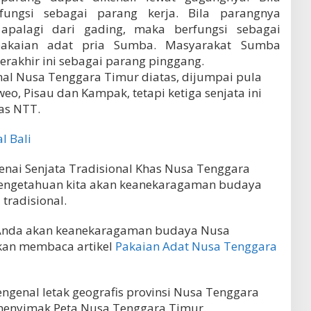
fungsi sebagai parang kerja. Bila parangnya
apalagi dari gading, maka berfungsi sebagai
pakaian adat pria Sumba. Masyarakat Sumba
rakhir ini sebagai parang pinggang.
onal Nusa Tenggara Timur diatas, dijumpai pula
weo, Pisau dan Kampak, tetapi ketiga senjata ini
as NTT.
l Bali
ai Senjata Tradisional Khas Nusa Tenggara
ngetahuan kita akan keanekaragaman budaya
tradisional.
nda akan keanekaragaman budaya Nusa
akan membaca artikel
Pakaian Adat Nusa Tenggara
genal letak geografis provinsi Nusa Tenggara
n menyimak Peta Nusa Tenggara Timur.