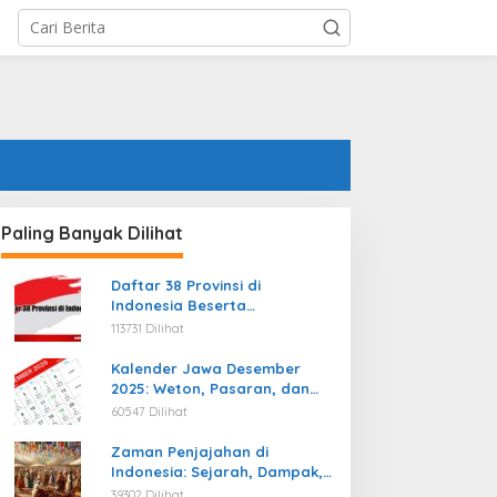
Paling Banyak Dilihat
Daftar 38 Provinsi di
Indonesia Beserta
Ibukotanya Terbaru
113731 Dilihat
Kalender Jawa Desember
2025: Weton, Pasaran, dan
Hari Baik
60547 Dilihat
Zaman Penjajahan di
Indonesia: Sejarah, Dampak,
dan Perjuangan Menuju
39302 Dilihat