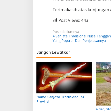
Terimakasih atas kunjungan 
Post Views:
443
N
Pos sebelumnya
4 Senjata Tradisional Nusa Tenggar
a
Yang Populer Dan Penjelasannya
v
i
Jangan Lewatkan
g
a
s
i
p
o
Nama Senjata Tradisional 34
s
Provinsi
4 Senjat