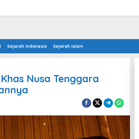
i
Sejarah Indonesia
Sejarah Islam
l Khas Nusa Tenggara
sannya