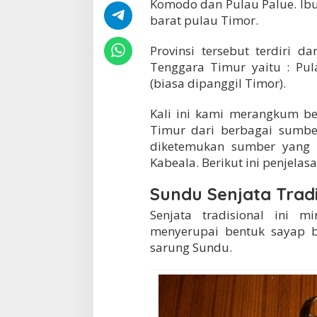
Komodo dan Pulau Palue. Ib
D
barat pulau Timor.
a
n
Provinsi tersebut terdiri 
P
e
Tenggara Timur yaitu : Pu
n
(biasa dipanggil Timor).
j
e
Kali ini kami merangkum be
l
a
Timur dari berbagai sumbe
s
diketemukan sumber yang b
a
Kabeala. Berikut ini penjelas
n
n
Sundu Senjata Trad
y
a
Senjata tradisional ini m
menyerupai bentuk sayap b
sarung Sundu.