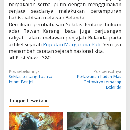
berpakaian serba putih dengan menggunakan
senjata seadanya melakukan pertempuran
habis-habisan melawan Belanda.
Demikian pembahasan Sekilas tentang hukum
adat Tawan Karang, baca juga perjuangan
rakyat dalam melawan penjajah Belanda pada
artikel sejarah
Puputan Margarana Bali
. Semoga
menambah catatan sejarah nasional kita.
Post Views:
380
N
Pos sebelumnya
Pos berikutnya
Sekilas tentang Tuanku
Perlawanan Raden Mas
a
Imam Bonjol
Ontowiryo terhadap
v
Belanda
i
Jangan Lewatkan
g
a
s
i