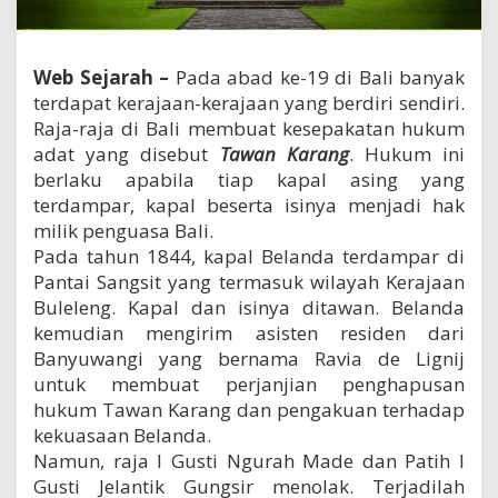
d
a
t
T
Web Sejarah –
Pada abad ke-19 di Bali banyak
a
terdapat kerajaan-kerajaan yang berdiri sendiri.
w
Raja-raja di Bali membuat kesepakatan hukum
a
adat yang disebut
Tawan Karang
. Hukum ini
n
K
berlaku apabila tiap kapal asing yang
a
terdampar, kapal beserta isinya menjadi hak
r
milik penguasa Bali.
a
Pada tahun 1844, kapal Belanda terdampar di
n
g
Pantai Sangsit yang termasuk wilayah Kerajaan
d
Buleleng. Kapal dan isinya ditawan. Belanda
i
kemudian mengirim asisten residen dari
B
a
Banyuwangi yang bernama Ravia de Lignij
l
untuk membuat perjanjian penghapusan
i
hukum Tawan Karang dan pengakuan terhadap
kekuasaan Belanda.
Namun, raja I Gusti Ngurah Made dan Patih I
Gusti Jelantik Gungsir menolak. Terjadilah