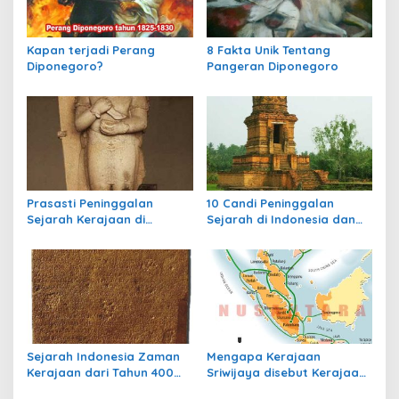
p
o
Kapan terjadi Perang
8 Fakta Unik Tentang
s
Diponegoro?
Pangeran Diponegoro
Prasasti Peninggalan
10 Candi Peninggalan
Sejarah Kerajaan di
Sejarah di Indonesia dan
Indonesia
Letaknya
Sejarah Indonesia Zaman
Mengapa Kerajaan
Kerajaan dari Tahun 400
Sriwijaya disebut Kerajaan
sampai Tahun 700
Maritim?