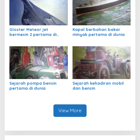
Gloster Meteor jet
Kapal berbahan bakar
bermesin 2 pertama di
minyak pertama di dunia
dunia
Sejarah pompa bensin
Sejarah kehadiran mobil
pertama di dunia
dan bensin
View More