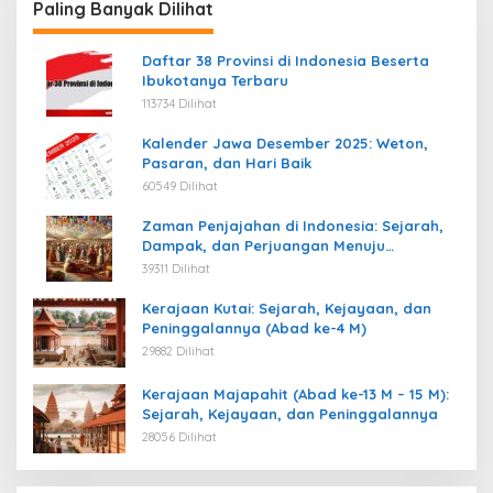
Paling Banyak Dilihat
Daftar 38 Provinsi di Indonesia Beserta
Ibukotanya Terbaru
113734 Dilihat
Kalender Jawa Desember 2025: Weton,
Pasaran, dan Hari Baik
60549 Dilihat
Zaman Penjajahan di Indonesia: Sejarah,
Dampak, dan Perjuangan Menuju
Kemerdekaan
39311 Dilihat
Kerajaan Kutai: Sejarah, Kejayaan, dan
Peninggalannya (Abad ke-4 M)
29882 Dilihat
Kerajaan Majapahit (Abad ke-13 M – 15 M):
Sejarah, Kejayaan, dan Peninggalannya
28056 Dilihat