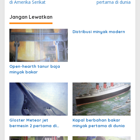
a
di Amerika Serikat
pertama di dunia
v
i
Jangan Lewatkan
g
Distribusi minyak modern
a
s
i
p
Open-hearth tanur baja
o
minyak bakar
s
Gloster Meteor jet
Kapal berbahan bakar
bermesin 2 pertama di
minyak pertama di dunia
dunia