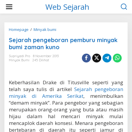
L
Web Sejarah
e
w
a
t
i
Homepage
/
Minyak bumi
S
k
e
Sejarah pengeboran pemburu minyak
e
j
k
a
bumi zaman kuno
o
r
n
a
Supriyadi Pro
8 November 2013
t
Minyak Bumi
245 Dilihat
h
e
p
n
e
n
Keberhasilan Drake di Titusville seperti yang
g
e
telah saya tulis di artikel
Sejarah pengeboran
b
minyak di Amerika Serikat
, menimbulkan
o
“demam minyak”. Para pengebor yang sebagian
r
merupakan orang-orang yang buta atau masih
a
n
hijau dalam hal mencari minyak mulai
p
mencaplok daerah konsesi. Menara pengeboran
e
bertebaran di daerah itu seperti jamur di
m