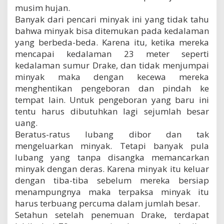
b
musim hujan.
u
Banyak dari pencari minyak ini yang tidak tahu
r
bahwa minyak bisa ditemukan pada kedalaman
u
yang berbeda-beda. Karena itu, ketika mereka
m
i
mencapai kedalaman 23 meter seperti
n
kedalaman sumur Drake, dan tidak menjumpai
y
minyak maka dengan kecewa mereka
a
menghentikan pengeboran dan pindah ke
k
b
tempat lain. Untuk pengeboran yang baru ini
u
tentu harus dibutuhkan lagi sejumlah besar
m
uang.
i
z
Beratus-ratus lubang dibor dan tak
a
mengeluarkan minyak. Tetapi banyak pula
m
lubang yang tanpa disangka memancarkan
a
minyak dengan deras. Karena minyak itu keluar
n
k
dengan tiba-tiba sebelum mereka bersiap
u
menampungnya maka terpaksa minyak itu
n
harus terbuang percuma dalam jumlah besar.
o
Setahun setelah penemuan Drake, terdapat