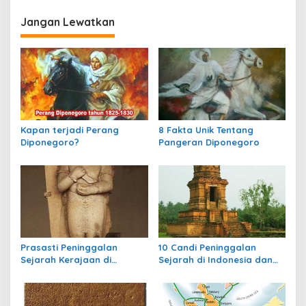
i
Jangan Lewatkan
g
a
s
i
p
o
Kapan terjadi Perang
8 Fakta Unik Tentang
s
Diponegoro?
Pangeran Diponegoro
Prasasti Peninggalan
10 Candi Peninggalan
Sejarah Kerajaan di
Sejarah di Indonesia dan
Indonesia
Letaknya