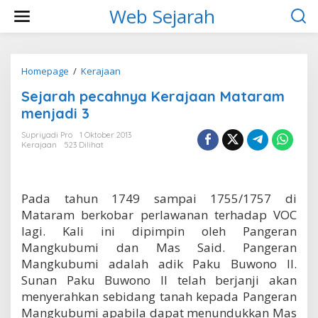
L
Web Sejarah
e
w
a
t
i
Homepage
/
Kerajaan
S
k
e
Sejarah pecahnya Kerajaan Mataram
e
j
k
a
menjadi 3
o
r
n
a
Supriyadi Pro
1 Oktober 2013
t
Kerajaan
523 Dilihat
h
e
p
n
e
c
Pada tahun 1749 sampai 1755/1757 di
a
h
Mataram berkobar perlawanan terhadap VOC
n
lagi. Kali ini dipimpin oleh Pangeran
y
Mangkubumi dan Mas Said. Pangeran
a
Mangkubumi adalah adik Paku Buwono II.
K
e
Sunan Paku Buwono II telah berjanji akan
r
menyerahkan sebidang tanah kepada Pangeran
a
Mangkubumi apabila dapat menundukkan Mas
j