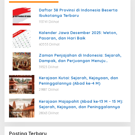
Daftar 38 Provinsi di Indonesia Beserta
Ibukotanya Terbaru
113741 Dilihat
Kalender Jawa Desember 2025: Weton,
Pasaran, dan Hari Baik
60553 Dilihat
Zaman Penjajahan di Indonesia: Sejarah,
Dampak, dan Perjuangan Menuju
Kemerdekaan
39323 Dilihat
Kerajaan Kutai: Sejarah, Kejayaan, dan
Peninggalannya (Abad ke-4 M)
29887 Dilihat
Kerajaan Majapahit (Abad ke-13 M – 15 M):
Sejarah, Kejayaan, dan Peninggalannya
28063 Dilihat
Posting Terbaru