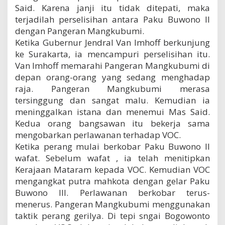
a
Said. Karena janji itu tidak ditepati, maka
a
terjadilah perselisihan antara Paku Buwono II
n
dengan Pangeran Mangkubumi.
M
Ketika Gubernur Jendral Van Imhoff berkunjung
a
t
ke Surakarta, ia mencampuri perselisihan itu.
a
Van Imhoff memarahi Pangeran Mangkubumi di
r
depan orang-orang yang sedang menghadap
a
raja. Pangeran Mangkubumi merasa
m
m
tersinggung dan sangat malu. Kemudian ia
e
meninggalkan istana dan menemui Mas Said.
n
Kedua orang bangsawan itu bekerja sama
j
a
mengobarkan perlawanan terhadap VOC.
d
Ketika perang mulai berkobar Paku Buwono II
i
wafat. Sebelum wafat , ia telah menitipkan
3
Kerajaan Mataram kepada VOC. Kemudian VOC
mengangkat putra mahkota dengan gelar Paku
Buwono III. Perlawanan berkobar terus-
menerus. Pangeran Mangkubumi menggunakan
taktik perang gerilya. Di tepi sngai Bogowonto